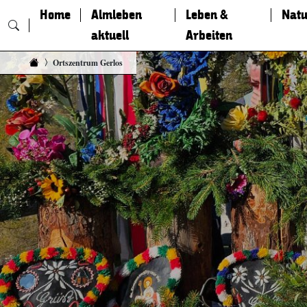
Home
Almleben
Leben &
Natu
aktuell
Arbeiten
Zum Inhalt springen
Ortszentrum Gerlos