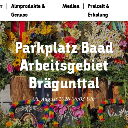
r
Almprodukte &
Medien
Freizeit &
Genuss
Erholung
Parkplatz Baad
Arbeitsgebiet
Brägunttal
08. August 2026 06:03 Uhr