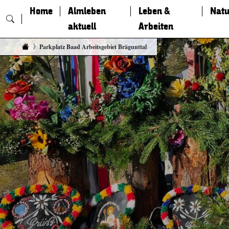
Home
Almleben
Leben &
Natu
aktuell
Arbeiten
Zum Inhalt springen
Parkplatz Baad Arbeitsgebiet Brägunttal