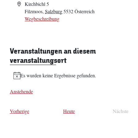
Adresse
Kirchbichl 5
Filzmoos
,
Salzburg
5532
Österreich
Wegbeschreibung
Veranstaltungen an diesem
veranstaltungsort
Es wurden keine Ergebnisse gefunden.
Hinweis
Anstehende
Datum
wählen.
Veranstaltungen
Vorherige
Heute
Nächste
Veransta