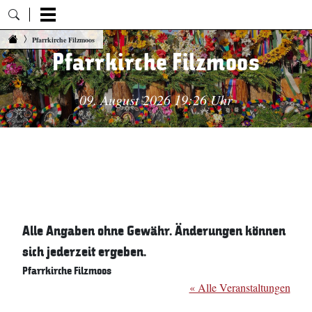
Zum Inhalt springen
Pfarrkirche Filzmoos
Pfarrkirche Filzmoos
09. August 2026 19:26 Uhr
Alle Angaben ohne Gewähr. Änderungen können
sich jederzeit ergeben.
Pfarrkirche Filzmoos
« Alle Veranstaltungen