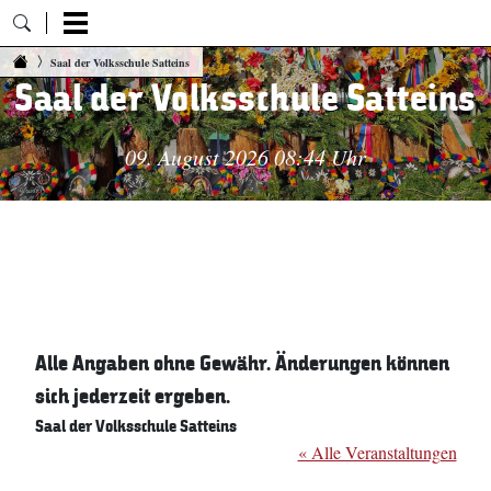
Zum Inhalt springen
Saal der Volksschule Satteins
Saal der Volksschule Satteins
09. August 2026 08:44 Uhr
Alle Angaben ohne Gewähr. Änderungen können
sich jederzeit ergeben.
Saal der Volksschule Satteins
« Alle Veranstaltungen