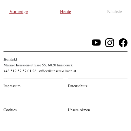
wählen.
Veranstaltungen
Vorherige
Heute
Nächste
Veransta
Kontakt
Maria-Theresien-Strasse 55, 6020 Innsbruck
+43 512 57 57 01 28
,
office@unsere-almen.at
Impressum
Datenschutz
Cookies
Unsere.Almen