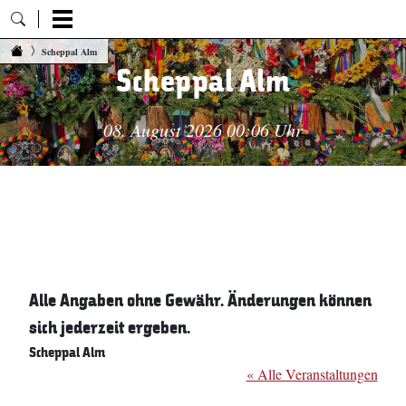
Zum Inhalt springen
Scheppal Alm
Scheppal Alm
08. August 2026 00:06 Uhr
Alle Angaben ohne Gewähr. Änderungen können
sich jederzeit ergeben.
Scheppal Alm
« Alle Veranstaltungen