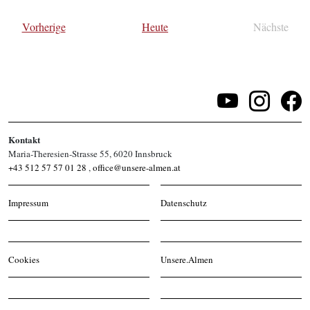
wählen.
Veranstaltungen
Vorherige
Heute
Nächste
Veransta
Kontakt
Maria-Theresien-Strasse 55, 6020 Innsbruck
+43 512 57 57 01 28
,
office@unsere-almen.at
Impressum
Datenschutz
Cookies
Unsere.Almen