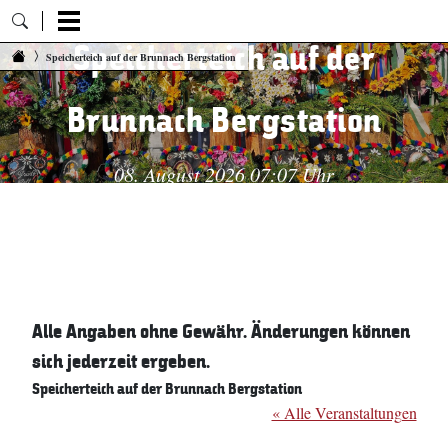
Speicherteich auf der
Zum Inhalt springen
Speicherteich auf der Brunnach Bergstation
Brunnach Bergstation
08. August 2026 07:07 Uhr
Alle Angaben ohne Gewähr. Änderungen können
sich jederzeit ergeben.
Speicherteich auf der Brunnach Bergstation
« Alle Veranstaltungen