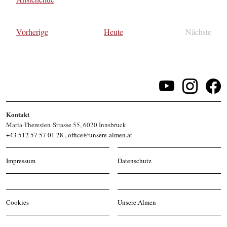
Datum
wählen.
Veranstaltungen
Vorherige
Heute
Nächste
Veransta
Kontakt
Maria-Theresien-Strasse 55, 6020 Innsbruck
+43 512 57 57 01 28
,
office@unsere-almen.at
Impressum
Datenschutz
Cookies
Unsere.Almen