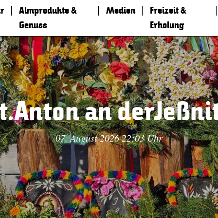
r
Almprodukte &
Medien
Freizeit &
Genuss
Erholung
t.Anton an derJeßni
07. August 2026 22:03 Uhr