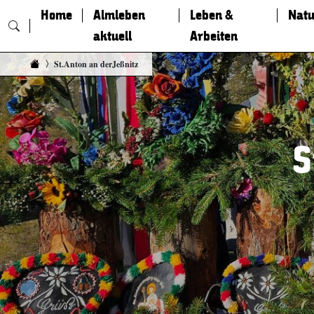
Home
Almleben
Leben &
Natu
aktuell
Arbeiten
Zum Inhalt springen
St.Anton an derJeßnitz
S