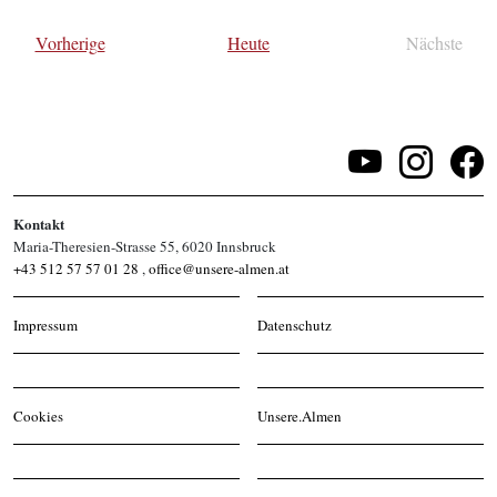
wählen.
Veranstaltungen
Vorherige
Heute
Nächste
Veransta
Kontakt
Maria-Theresien-Strasse 55, 6020 Innsbruck
+43 512 57 57 01 28
,
office@unsere-almen.at
Impressum
Datenschutz
Cookies
Unsere.Almen