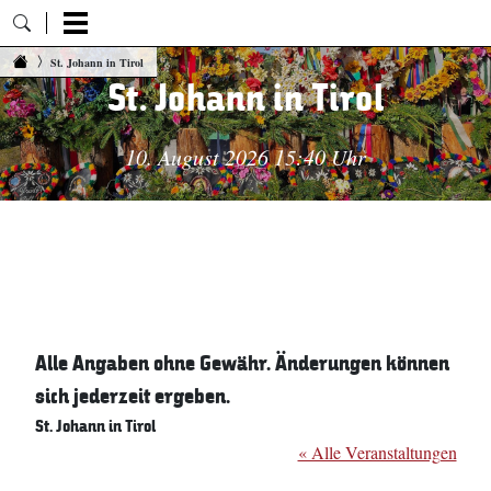
Zum Inhalt springen
St. Johann in Tirol
St. Johann in Tirol
10. August 2026 15:40 Uhr
Alle Angaben ohne Gewähr. Änderungen können
sich jederzeit ergeben.
St. Johann in Tirol
« Alle Veranstaltungen