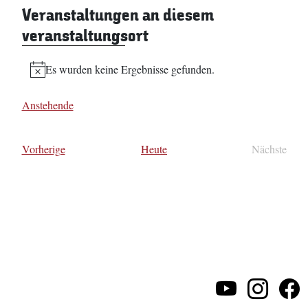
Veranstaltungen an diesem
veranstaltungsort
Es wurden keine Ergebnisse gefunden.
Hinweis
Anstehende
Datum
wählen.
Veranstaltungen
Vorherige
Heute
Nächste
Veransta