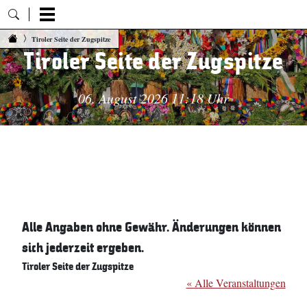
Zum Inhalt springen
Tiroler Seite der Zugspitze
Tiroler Seite der Zugspitze
06. August 2026 11:18 Uhr
Alle Angaben ohne Gewähr. Änderungen können
sich jederzeit ergeben.
Tiroler Seite der Zugspitze
« Alle Veranstaltungen