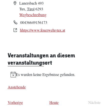
Adresse
Lanersbach 493
Tux
,
Tirol
6293
Wegbeschreibung
Telefon
00436649156173
Webseite
hhtps://www.feuerwehr-tux.at
Veranstaltungen an diesem
veranstaltungsort
Es wurden keine Ergebnisse gefunden.
Hinweis
Anstehende
Datum
wählen.
Veranstaltungen
Vorherige
Heute
Nächste
Veransta