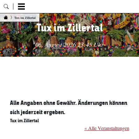
Zum Inhalt springen
Tux im Zillertal
Tux im Zillertal
06. August 2026 23:45 Uhr
Alle Angaben ohne Gewähr. Änderungen können
sich jederzeit ergeben.
Tux im Zillertal
« Alle Veranstaltungen