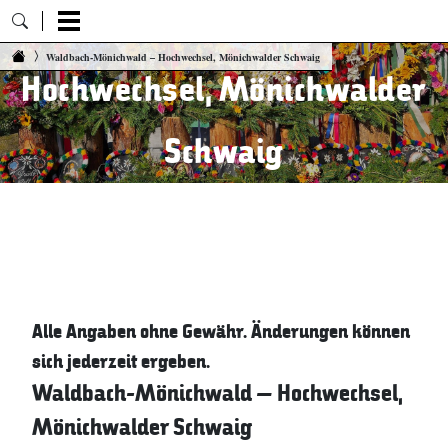
Waldbach-Mönichwald –
Zum Inhalt springen
Waldbach-Mönichwald – Hochwechsel, Mönichwalder Schwaig
Hochwechsel, Mönichwalder
Schwaig
06. August 2026 23:43 Uhr
Alle Angaben ohne Gewähr. Änderungen können
sich jederzeit ergeben.
Waldbach-Mönichwald – Hochwechsel,
Mönichwalder Schwaig