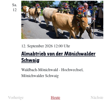
Sa.
12
12. September 2026 12:00 Uhr
Almabtrieb von der Mönichwalder
Schwaig
Waldbach-Mönichwald - Hochwechsel,
Mönichwalder Schwaig
Vorherige
Heute
Nächste
Veranstaltungen
Veransta