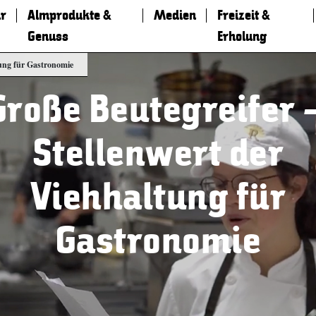
r
Almprodukte &
Medien
Freizeit &
Genuss
Erholung
tung für Gastronomie
Große Beutegreifer 
Stellenwert der
Viehhaltung für
Gastronomie