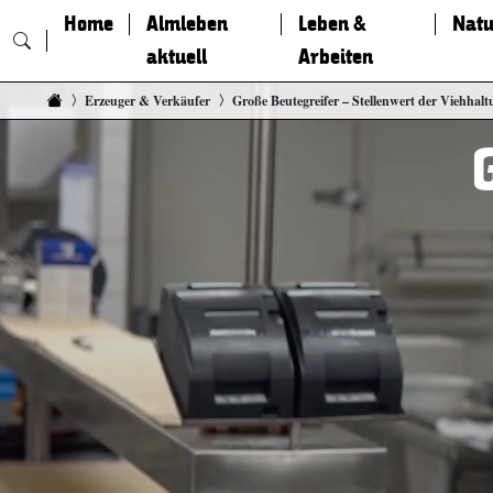
Home
Almleben
Leben &
Natu
aktuell
Arbeiten
Zum Inhalt springen
Erzeuger & Verkäufer
Große Beutegreifer – Stellenwert der Viehhal