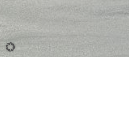
Arbeiten auf der Alm | Leben & Arbeiten
Wenn die Alm schläft – arbeiten die
Almleute: winterliche Vorbereitungen
für einen starken Almsommer.
Weiterlesen