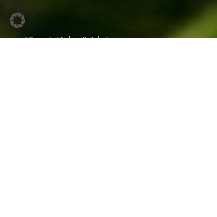
Allgemein | Leben & Arbeiten
Digitale Helfer: Wie neue
Technologien die Arbeit auf der Alm
erleichtern
Weiterlesen