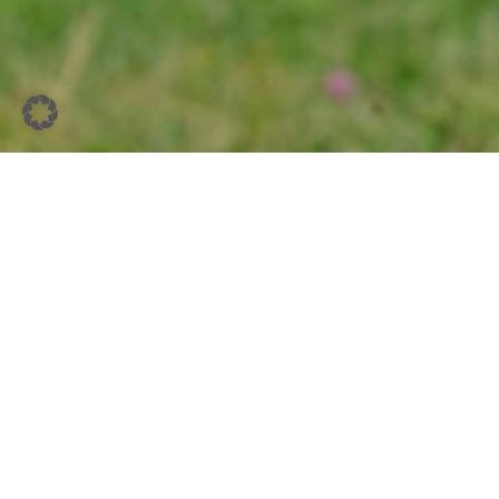
Allgemein | Almauf- / -abtrieb | Freizeit & Erholung |
Natur
Unsere Almen 2026: Alle Zahlen, Daten
und Fakten
Weiterlesen