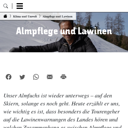
Zum Inhalt springen
Klima und Umwelt
Almpflege und Lawinen
Almpflege und Lawinen
Unser Almfuchs ist wieder unterwegs – auf den
Skiern, solange es noch geht. Heute erzählt er uns,
wie wichtig es ist, dass besonders die Tourengeher
auf die Lawinenwarnungen des Landes hören und
welchen Zusammenhang es zwischen Almpflege und