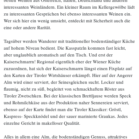
besten Weinen aus Österreich, Italien, Deutschland und anderen
interessanten Weinländern. Ein kleiner Raum im Kellergewölbe lädt
zu interessanten Gesprächen bei ebenso interessanten Weinen ein.
Wer sich hier ein wenig umsieht, entdeckt mit Sicherheit auch die
eine oder andere Rarität.
Tagsüber werden Wanderer mit traditioneller bodenständiger Küche
auf hohem Niveau bedient. Die Kasspatzln kommen fast leicht,
aber unglaublich aromatisch auf den Tisch. Und erst der
Kaiserschmarrn! Regional eigentlich eher der Wiener Küche
zuzuordnen, hat sich der Kaiserschmarrn längst einen Fixplatz auf
den Karten der Tiroler Wirtshäuser erkämpft. Hier auf der Angerer
Alm wird einer serviert, der Seinesgleichen sucht. Locker und
flaumig, nicht zu süß, begleitet von schmackhaftem Röster aus
Tiroler Zwetschken. Bei der klassischen Brettljause werden Speck
und Rohmilchkäse aus der Produktion naher Sennereien serviert,
ebenso auf der Karte findet man die Tiroler Klassiker: Gröstl,
Kaspress- Speckknödel und der sauer marinierte Graukas. Jedes
einzelne Gericht in makelloser Qualität.
Alles in allem eine Alm, die bodenständigen Genuss, attraktives