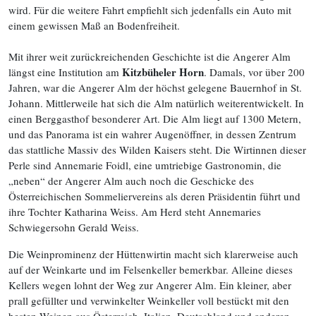
wird. Für die weitere Fahrt empfiehlt sich jedenfalls ein Auto mit
einem gewissen Maß an Bodenfreiheit.
Mit ihrer weit zurückreichenden Geschichte ist die Angerer Alm
Kitzbüheler Horn
längst eine Institution am
. Damals, vor über 200
Jahren, war die Angerer Alm der höchst gelegene Bauernhof in St.
Johann. Mittlerweile hat sich die Alm natürlich weiterentwickelt. In
einen Berggasthof besonderer Art. Die Alm liegt auf 1300 Metern,
und das Panorama ist ein wahrer Augenöffner, in dessen Zentrum
das stattliche Massiv des Wilden Kaisers steht. Die Wirtinnen dieser
Perle sind Annemarie Foidl, eine umtriebige Gastronomin, die
„neben“ der Angerer Alm auch noch die Geschicke des
Österreichischen Sommeliervereins als deren Präsidentin führt und
ihre Tochter Katharina Weiss. Am Herd steht Annemaries
Schwiegersohn Gerald Weiss.
Die Weinprominenz der Hüttenwirtin macht sich klarerweise auch
auf der Weinkarte und im Felsenkeller bemerkbar. Alleine dieses
Kellers wegen lohnt der Weg zur Angerer Alm. Ein kleiner, aber
prall gefüllter und verwinkelter Weinkeller voll bestückt mit den