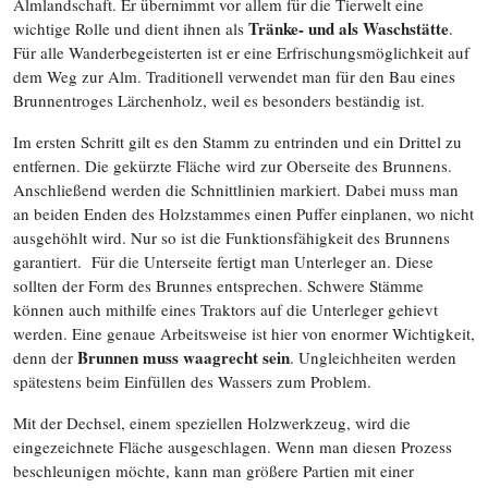
Almlandschaft. Er übernimmt vor allem für die Tierwelt eine
Tränke- und als Waschstätte
wichtige Rolle und dient ihnen als
.
Für alle Wanderbegeisterten ist er eine Erfrischungsmöglichkeit auf
dem Weg zur Alm. Traditionell verwendet man für den Bau eines
Brunnentroges Lärchenholz, weil es besonders beständig ist.
Im ersten Schritt gilt es den Stamm zu entrinden und ein Drittel zu
entfernen. Die gekürzte Fläche wird zur Oberseite des Brunnens.
Anschließend werden die Schnittlinien markiert. Dabei muss man
an beiden Enden des Holzstammes einen Puffer einplanen, wo nicht
ausgehöhlt wird. Nur so ist die Funktionsfähigkeit des Brunnens
garantiert. Für die Unterseite fertigt man Unterleger an. Diese
sollten der Form des Brunnes entsprechen. Schwere Stämme
können auch mithilfe eines Traktors auf die Unterleger gehievt
werden. Eine genaue Arbeitsweise ist hier von enormer Wichtigkeit,
Brunnen muss waagrecht sein
denn der
. Ungleichheiten werden
spätestens beim Einfüllen des Wassers zum Problem.
Mit der Dechsel, einem speziellen Holzwerkzeug, wird die
eingezeichnete Fläche ausgeschlagen. Wenn man diesen Prozess
beschleunigen möchte, kann man größere Partien mit einer