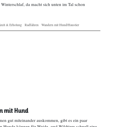
Winterschlaf, da macht sich unten im Tal schon
izeit & Erholung
Radfahren
Wandern mit Hund/Haustier
n mit Hund
men gut miteinander auskommen, gibt es ein paar
n Hunde können für Weide- und Wildtiere schnell eine