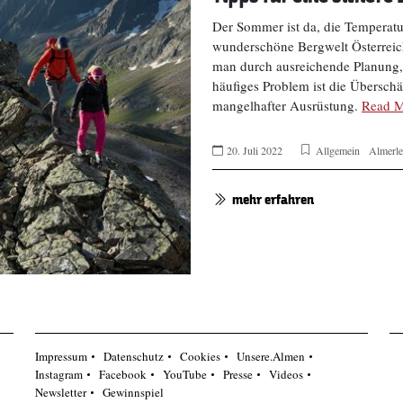
Der Sommer ist da, die Temperatur
wunderschöne Bergwelt Österreic
man durch ausreichende Planung,
häufiges Problem ist die Übersch
mangelhafter Ausrüstung.
Read M
20. Juli 2022
Allgemein
Almerl
mehr erfahren
Impressum
Datenschutz
Cookies
Unsere.Almen
Instagram
Facebook
YouTube
Presse
Videos
Newsletter
Gewinnspiel