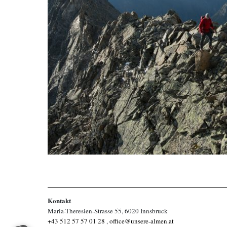
Kontakt
Maria-Theresien-Strasse 55, 6020 Innsbruck
+43 512 57 57 01 28
,
office@unsere-almen.at