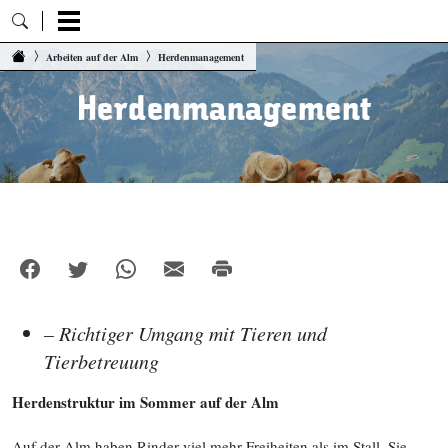
Zum Inhalt springen
Arbeiten auf der Alm
Herdenmanagement
Herdenmanagement
– Richtiger Umgang mit Tieren und
Tierbetreuung
Herdenstruktur im Sommer auf der Alm
Auf der Alm haben Rinder viel mehr Freiheiten als im Stall. Sie