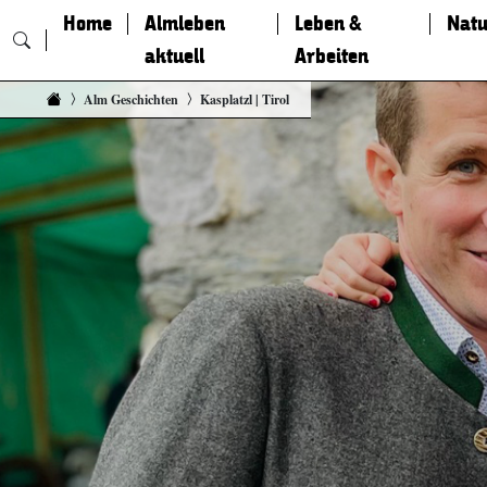
Home
Almleben
Leben &
Natu
aktuell
Arbeiten
Zum Inhalt springen
Alm Geschichten
Kasplatzl | Tirol