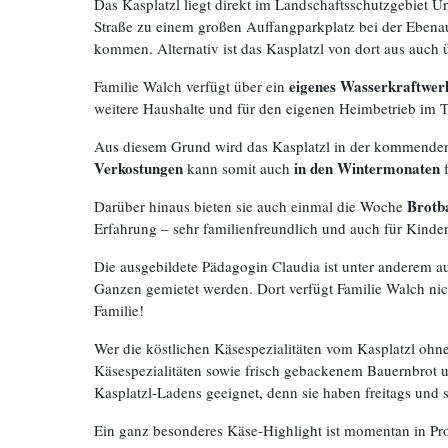
Das Kasplatzl liegt direkt im Landschaftsschutzgebiet U
Straße zu einem großen Auffangparkplatz bei der Eben
kommen. Alternativ ist das Kasplatzl von dort aus auch 
eigenes Wasserkraftwer
Familie Walch verfügt über ein
weitere Haushalte und für den eigenen Heimbetrieb im Ta
Aus diesem Grund wird das Kasplatzl in der kommenden
Verkostungen
in den Wintermonaten
kann somit auch
f
Brotb
Darüber hinaus bieten sie auch einmal die Woche
Erfahrung – sehr familienfreundlich und auch für Kinder
Die ausgebildete Pädagogin Claudia ist unter anderem 
Ganzen gemietet werden. Dort verfügt Familie Walch ni
Familie!
Wer die köstlichen Käsespezialitäten vom Kasplatzl oh
Käsespezialitäten sowie frisch gebackenem Bauernbrot u
Kasplatzl-Ladens geeignet, denn sie haben freitags und 
Ein ganz besonderes Käse-Highlight ist momentan in Prod