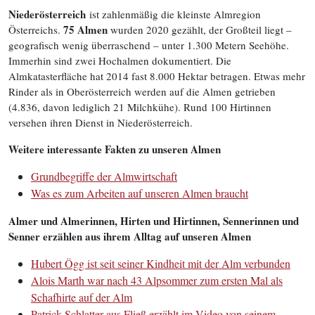
Niederösterreich
ist zahlenmäßig die kleinste Almregion
75 Almen
Österreichs.
wurden 2020 gezählt, der Großteil liegt –
geografisch wenig überraschend – unter 1.300 Metern Seehöhe.
Immerhin sind zwei Hochalmen dokumentiert. Die
Almkatasterfläche hat 2014 fast 8.000 Hektar betragen. Etwas mehr
Rinder als in Oberösterreich werden auf die Almen getrieben
(4.836, davon lediglich 21 Milchkühe). Rund 100 Hirtinnen
versehen ihren Dienst in Niederösterreich.
Weitere interessante Fakten zu unseren Almen
Grundbegriffe der Almwirtschaft
Was es zum Arbeiten auf unseren Almen braucht
Almer und Almerinnen, Hirten und Hirtinnen, Sennerinnen und
Senner erzählen aus ihrem Alltag auf unseren Almen
Hubert Ögg ist seit seiner Kindheit mit der Alm verbunden
Alois Marth war nach 43 Alpsommer zum ersten Mal als
Schafhirte auf der Alm
Patrick Schlatter aus Fließ erzählt im Video von seinem