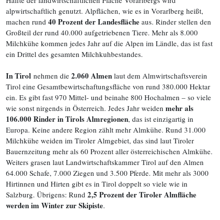
Hälfte der landwirtschaftlichen Fläche Vorarlbergs wird
alpwirtschaftlich genutzt. Alpflächen, wie es in Vorarlberg heißt,
40 Prozent der Landesfläche
machen rund
aus. Rinder stellen den
Großteil der rund 40.000 aufgetriebenen Tiere. Mehr als 8.000
Milchkühe kommen jedes Jahr auf die Alpen im Ländle, das ist fast
ein Drittel des gesamten Milchkuhbestandes.
In Tirol
2.060 Almen
nehmen die
laut dem Almwirtschaftsverein
Tirol eine Gesamtbewirtschaftungsfläche von rund 380.000 Hektar
ein. Es gibt fast 970 Mittel- und beinahe 800 Hochalmen – so viele
mehr als
wie sonst nirgends in Österreich. Jedes Jahr weiden
106.000 Rinder in Tirols Almregionen
, das ist einzigartig in
Europa. Keine andere Region zählt mehr Almkühe. Rund 31.000
Milchkühe weiden im Tiroler Almgebiet, das sind laut Tiroler
Bauernzeitung mehr als 60 Prozent aller österreichischen Almkühe.
Weiters grasen laut Landwirtschaftskammer Tirol auf den Almen
64.000 Schafe, 7.000 Ziegen und 3.500 Pferde. Mit mehr als 3000
Hirtinnen und Hirten gibt es in Tirol doppelt so viele wie in
2,5 Prozent der Tiroler Almfläche
Salzburg. Übrigens: Rund
werden im Winter zur Skipiste
.