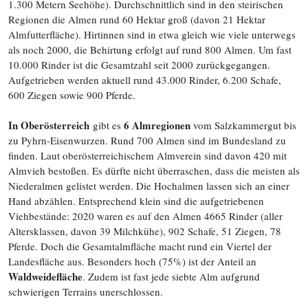
1.300 Metern Seehöhe). Durchschnittlich sind in den steirischen
Regionen die Almen rund 60 Hektar groß (davon 21 Hektar
Almfutterfläche). Hirtinnen sind in etwa gleich wie viele unterwegs
als noch 2000, die Behirtung erfolgt auf rund 800 Almen. Um fast
10.000 Rinder ist die Gesamtzahl seit 2000 zurückgegangen.
Aufgetrieben werden aktuell rund 43.000 Rinder, 6.200 Schafe,
600 Ziegen sowie 900 Pferde.
In Oberösterreich
6 Almregionen
gibt es
vom Salzkammergut bis
zu Pyhrn-Eisenwurzen. Rund 700 Almen sind im Bundesland zu
finden. Laut oberösterreichischem Almverein sind davon 420 mit
Almvieh bestoßen. Es dürfte nicht überraschen, dass die meisten als
Niederalmen gelistet werden. Die Hochalmen lassen sich an einer
Hand abzählen. Entsprechend klein sind die aufgetriebenen
Viehbestände: 2020 waren es auf den Almen 4665 Rinder (aller
Altersklassen, davon 39 Milchkühe), 902 Schafe, 51 Ziegen, 78
Pferde. Doch die Gesamtalmfläche macht rund ein Viertel der
Landesfläche aus. Besonders hoch (75%) ist der Anteil an
Waldweidefläche
. Zudem ist fast jede siebte Alm aufgrund
schwierigen Terrains unerschlossen.