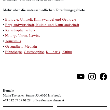
Mehr über die unterschiedlichen Forschungsgebiete
•
Biologie, Umwelt, Klimawandel und Geologie
•
Berglandwirtschaft, Kultur- und Naturlandschaft
•
Katastrophenschutz
•
Naturgefahren
,
Lawinen
•
Tourismus
•
Gesundheit
,
Medizin
•
Ethnologie
,
Gastrosophie
,
Kulinarik
,
Kultur
Kontakt
Maria-Theresien-Strasse 55, 6020 Innsbruck
+43 512 57 57 01 28
,
office@unsere-almen.at