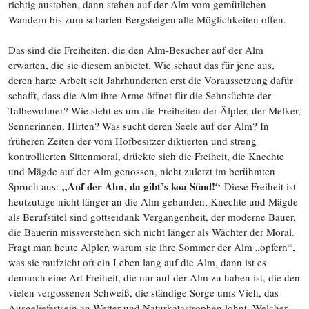
richtig austoben, dann stehen auf der Alm vom gemütlichen
Wandern bis zum scharfen Bergsteigen alle Möglichkeiten offen.
Das sind die Freiheiten, die den Alm-Besucher auf der Alm
erwarten, die sie diesem anbietet. Wie schaut das für jene aus,
deren harte Arbeit seit Jahrhunderten erst die Voraussetzung dafür
schafft, dass die Alm ihre Arme öffnet für die Sehnsüchte der
Talbewohner? Wie steht es um die Freiheiten der Älpler, der Melker,
Sennerinnen, Hirten? Was sucht deren Seele auf der Alm? In
früheren Zeiten der vom Hofbesitzer diktierten und streng
kontrollierten Sittenmoral, drückte sich die Freiheit, die Knechte
und Mägde auf der Alm genossen, nicht zuletzt im berühmten
„Auf der Alm, da gibt’s koa Sünd!“
Spruch aus:
Diese Freiheit ist
heutzutage nicht länger an die Alm gebunden, Knechte und Mägde
als Berufstitel sind gottseidank Vergangenheit, der moderne Bauer,
die Bäuerin missverstehen sich nicht länger als Wächter der Moral.
Fragt man heute Älpler, warum sie ihre Sommer der Alm „opfern“,
was sie raufzieht oft ein Leben lang auf die Alm, dann ist es
dennoch eine Art Freiheit, die nur auf der Alm zu haben ist, die den
vielen vergossenen Schweiß, die ständige Sorge ums Vieh, das
Ausgelie­fertsein an Wetter und Naturkata­strophen lohnt. Welcher