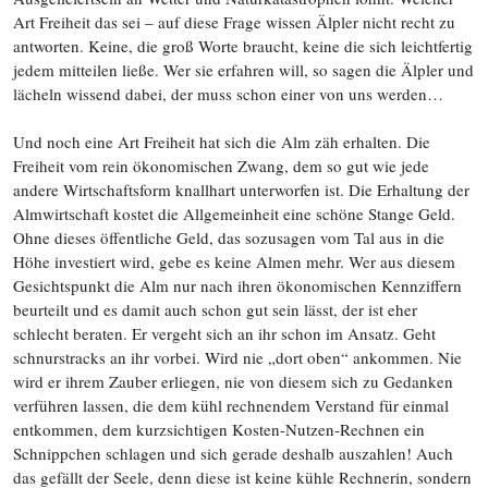
Art Freiheit das sei – auf diese Frage wissen Älpler nicht recht zu
antworten. Keine, die groß Worte braucht, keine die sich leichtfertig
jedem mitteilen ließe. Wer sie erfahren will, so sagen die Älpler und
lächeln wissend dabei, der muss schon einer von uns werden…
Und noch eine Art Freiheit hat sich die Alm zäh erhalten. Die
Freiheit vom rein ökonomischen Zwang, dem so gut wie jede
andere Wirtschaftsform knallhart unterworfen ist. Die Erhaltung der
Almwirtschaft kostet die Allgemeinheit eine schöne Stange Geld.
Ohne dieses öffentliche Geld, das sozusagen vom Tal aus in die
Höhe investiert wird, gebe es keine Almen mehr. Wer aus diesem
Gesichtspunkt die Alm nur nach ihren ökonomischen Kennziffern
beurteilt und es damit auch schon gut sein lässt, der ist eher
schlecht beraten. Er vergeht sich an ihr schon im Ansatz. Geht
schnurstracks an ihr vorbei. Wird nie „dort oben“ ankommen. Nie
wird er ihrem Zauber erliegen, nie von diesem sich zu Gedanken
verführen lassen, die dem kühl rechnendem Verstand für einmal
entkommen, dem kurzsichtigen Kosten-Nutzen-Rechnen ein
Schnippchen schlagen und sich gerade deshalb auszahlen! Auch
das gefällt der Seele, denn diese ist keine kühle Rechnerin, sondern