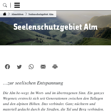
Zum Inhalt springen
Almerleben
Seelenschutzgebiet Alm
Seelenschutzgebiet Alm
…zur seelischen Entspannung
Die Alm be-wegt. Im Wort- und im übertragenen Sinn. Ein ganzes
Wegenetz erstreckt sich seit Generationen zwischen den Tallagen
und den alpinen Höhen. Das verbindet. Ganz nüchtern und
materiell gedacht durch die Straßen, die Tal und Berg verbinden.