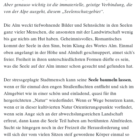
Aber genauso wichtig ist die immaterielle, geistige Verbindung, die
von der Alpe ausgeht, diesem „Seelenschutzgebiet“.
Die Alm weckt tiefwohnende Bilder und Sehnsüchte in den Seelen
ganz vieler Menschen, die ansonsten mit der Landwirtschaft wenig
bis gar nichts am Hut haben. Geheimnisvolles, Romantisches
kommt der Seele in den Sinn, beim Klang des Wortes Alm. Einmal
oben angelangt in der Höhe und Almluft geschnuppert, atmet sich’s
freier. Freiheit in ihren unterschied­lichsten Formen dürfte es sein,
was die Seele auf der Alm immer schon gesucht und gefunden hat.
Seele baumeln lassen
Der stressgeplagte Stadtmensch kann seine
,
wenn er für einmal den engen Straßenfluchten entflieht und sich im
Almgebiet wie in einer schön und einladend, quasi für ihn
hergerichteten „Natur“ wiederfindet. Wenn er Wege benutzen kann,
wenn er in dieser kultivierten Natur Orientie­rungspunkte vorfindet,
wenn sein Auge sich an der abwechslungsreichen Landschaft
erfreut, dann kann die Seele Teil haben am berühmten Almfrieden.
Sucht sie hingegen noch in der Freizeit die Herausforderung und
will sich der vom vielen Sitzen steif gewordene Körper einmal so