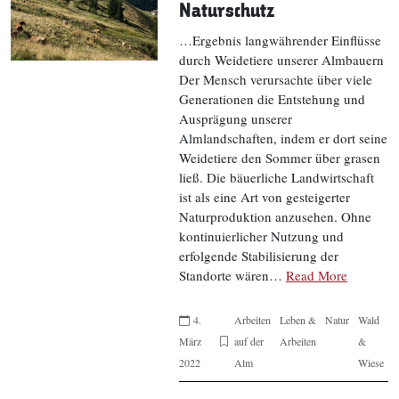
Naturschutz
…Ergebnis langwährender Einflüsse
durch Weidetiere unserer Almbauern
Der Mensch verursachte über viele
Generationen die Entstehung und
Ausprägung unserer
Almlandschaften, indem er dort seine
Weidetiere den Sommer über grasen
ließ. Die bäuerliche Landwirtschaft
ist als eine Art von gesteigerter
Naturproduktion anzusehen. Ohne
kontinuierlicher Nutzung und
erfolgende Stabilisierung der
Standorte wären…
Read More
4.
Arbeiten
Leben &
Natur
Wald
März
auf der
Arbeiten
&
2022
Alm
Wiese