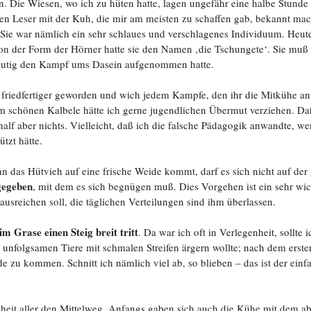
n. Die Wiesen, wo ich zu hüten hatte, lagen ungefähr eine halbe Stund
den Leser mit der Kuh, die mir am meisten zu schaffen gab, bekannt mach
. Sie war nämlich ein sehr schlaues und verschlagenes Individuum. Heute
. Von der Form der Hörner hatte sie den Namen ‚die Tschungete‘. Sie mu
e mutig den Kampf ums Dasein aufgenommen hatte.
 friedfertiger geworden und wich jedem Kampfe, den ihr die Mitkühe an
 schönen Kalbele hätte ich gerne jugendlichen Übermut verziehen. Daß j
lf aber nichts. Vielleicht, daß ich die falsche Pädagogik anwandte, we
tzt hätte.
n das Hütvieh auf eine frische Weide kommt, darf es sich nicht auf der
gegeben
, mit dem es sich begnügen muß. Dies Vorgehen ist ein sehr wich
usreichen soll, die täglichen Verteilungen sind ihm überlassen.
im Grase einen Steig breit tritt
. Da war ich oft in Verlegenheit, sollte 
e unfolgsamen Tiere mit schmalen Streifen ärgern wollte; nach dem erst
 zu kommen. Schnitt ich nämlich viel ab, so blieben – das ist der einfa
denheit aller den Mittelweg. Anfangs gaben sich auch die Kühe mit dem 