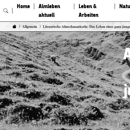
Home
Almleben
Leben &
Natu
aktuell
Arbeiten
Zum Inhalt springen
Allgemein
Literarische Almschmankerln: Das Leben eines ganz jun