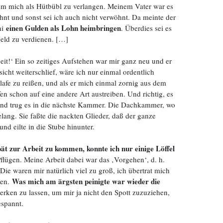
um mich als Hütbübl zu verlangen. Meinem Vater war es
hnt und sonst sei ich auch nicht verwöhnt. Da meinte der
einen Gulden als Lohn heimbringen
ni
. Überdies sei es
Geld zu verdienen. […]
it!‘ Ein so zeitiges Aufstehen war mir ganz neu und er
sicht weiterschlief, wäre ich nur einmal ordentlich
afe zu reißen, und als er mich einmal zornig aus dem
en schon auf eine andere Art austreiben. Und richtig, es
 und trug es in die nächste Kammer. Die Dachkammer, wo
lang. Sie faßte die nackten Glieder, daß der ganze
nd eilte in die Stube hinunter.
pät zur Arbeit zu kommen, konnte ich nur einige Löffel
flügen. Meine Arbeit dabei war das ‚Vorgehen‘, d. h.
e waren mir natürlich viel zu groß, ich übertrat mich
Was mich am ärgsten peinigte war wieder die
pen.
rken zu lassen, um mir ja nicht den Spott zuzuziehen,
espannt.