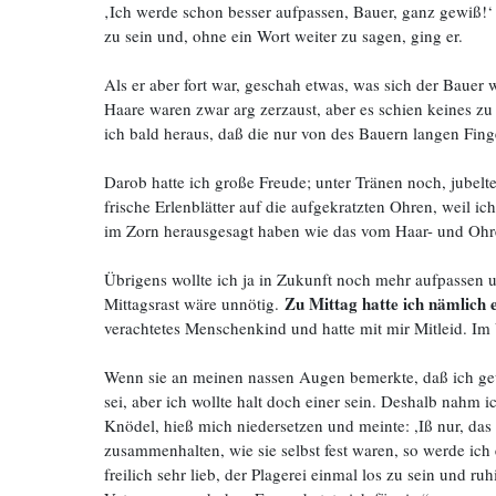
‚Ich werde schon besser aufpassen, Bauer, ganz gewiß!‘ 
zu sein und, ohne ein Wort weiter zu sagen, ging er.
Als er aber fort war, geschah etwas, was sich der Bauer 
Haare waren zwar arg zerzaust, aber es schien keines zu
ich bald heraus, daß die nur von des Bauern langen Fin
Darob hatte ich große Freude; unter Tränen noch, jubelt
frische Erlenblätter auf die aufgekratzten Ohren, weil i
im Zorn herausgesagt haben wie das vom Haar- und Ohr
Übrigens wollte ich ja in Zukunft noch mehr aufpassen 
Zu Mittag hatte ich nämlich 
Mittagsrast wäre unnötig.
verachtetes Menschenkind und hatte mit mir Mitleid. Im 
Wenn sie an meinen nassen Augen bemerkte, daß ich gewei
sei, aber ich wollte halt doch einer sein. Deshalb nahm
Knödel, hieß mich niedersetzen und meinte: ,Iß nur, das
zusammenhalten, wie sie selbst fest waren, so werde ich e
freilich sehr lieb, der Plagerei einmal los zu sein und 