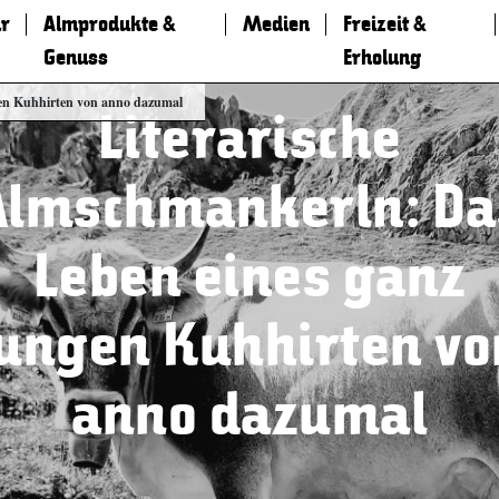
r
Almprodukte &
Medien
Freizeit &
Genuss
Erholung
gen Kuhhirten von anno dazumal
Literarische
Almschmankerln: Da
Leben eines ganz
jungen Kuhhirten vo
anno dazumal