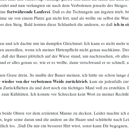
eidet und nun verlangten sie nach dem Verbotenen jenseits des Steiges.
fortwährende Lauferei
eine
. Daß es die Tschungete am ärgsten trieb, b
käme sie von einem Platze gar nicht fort, und als wollte sie selbst die 
ich in 
er den Steig. Bald lernten diese Schlauheit die anderen, so daß
en und ich dachte mir im dumpfen Gleichmut: Ich kann es nicht mehr
en ausreißen, wenn ich meiner Hirtenpflicht nicht genau nachkäme. Dav
 daß der Bauer plötzlich auf der Wiese stand, um nachzusehen, ob alles
and er alles genau so, wie er es wollte, dann verschwand er so schnell,
hen Grase drein. So mußte der Bauer meinen, ich hätte sie schon lange 
 wieder von der verbotenen Weide zurücktrieb
, kam sie jedenfalls zur
eim Zurückfliehen da und dort noch ein tüchtiges Maul voll zu erstehlen.
zum Kühhüten. Ich konnte vor Schrecken kein Wort zu meiner Rechtfert
 beide Ohren vor dem erzürnten Manne zu decken. Leider machte ich es 
 legte seine daran und die andere an die Haare und schüttelte nach Lei
endlich los. ‚Daß Du mir ein besserer Hirt wirst, sonst kann Dir begegnen