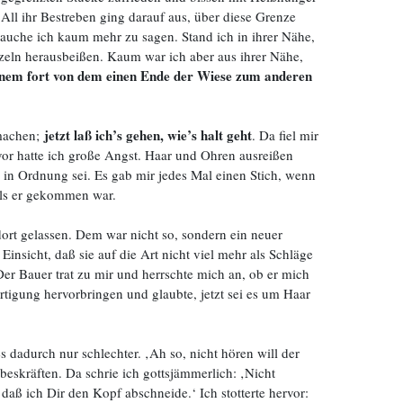
 All ihr Bestreben ging darauf aus, über diese Grenze
rauche ich kaum mehr zu sagen. Stand ich in ihrer Nähe,
Wurzeln herausbeißen. Kaum war ich aber aus ihrer Nähe,
einem fort von dem einen Ende der Wiese zum anderen
jetzt laß ich’s gehen, wie’s halt geht
 machen;
. Da fiel mir
or hatte ich große Angst. Haar und Ohren ausreißen
 in Ordnung sei. Es gab mir jedes Mal einen Stich, wenn
 als er gekommen war.
dort gelassen. Dem war nicht so, sondern ein neuer
 Einsicht, daß sie auf die Art nicht viel mehr als Schläge
 Der Bauer trat zu mir und herrschte mich an, ob er mich
igung hervorbringen und glaubte, jetzt sei es um Haar
dadurch nur schlechter. ‚Ah so, nicht hören will der
beskräften. Da schrie ich gottsjämmerlich: ‚Nicht
, daß ich Dir den Kopf abschneide.‘ Ich stotterte hervor: