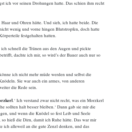
gst ich vor seinen Drohungen hatte. Das schien ihm recht
 Haar und Ohren hätte. Und sieh, ich hatte beide. Die
nicht wenig und vorne hingen Blutstropfen, doch hatte
rperteile festgehalten hatten.
e ich schnell die Tränen aus den Augen und pickte
trifft, dachte ich mir, so wird’s der Bauer auch nur so
 könne ich nicht mehr müde werden und selbst die
 Knödeln. Sie war auch ein armes, von anderen
eiter die Rede sein.
orzkerl
.‘ Ich verstand zwar nicht recht, was ein Morzkerl
e sollten halt besser bleiben.‘ Dann gab sie mir die
agen, und wenn die Knödel so fest Leib und Seele
l, so hieß die Dirn, damit ich Ruhe hätte. Das war mir
e ich alleweil an die gute Zenzl denken, und das