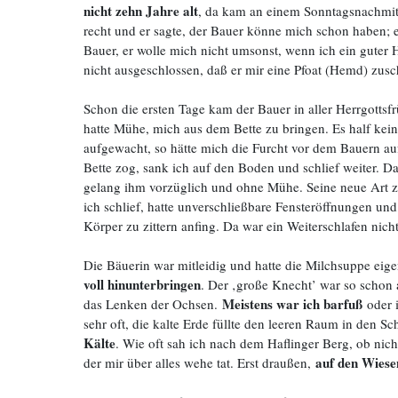
nicht zehn Jahre alt
, da kam an einem Sonntagsnachmit
recht und er sagte, der Bauer könne mich schon haben; e
Bauer, er wolle mich nicht umsonst, wenn ich ein guter H
nicht ausgeschlossen, daß er mir eine Pfoat (Hemd) zusc
Schon die ersten Tage kam der Bauer in aller Herrgottsf
hatte Mühe, mich aus dem Bette zu bringen. Es half kein S
aufgewacht, so hätte mich die Furcht vor dem Bauern au
Bette zog, sank ich auf den Boden und schlief weiter. Da
gelang ihm vorzüglich und ohne Mühe. Seine neue Art z
ich schlief, hatte unverschließbare Fensteröffnungen und
Körper zu zittern anfing. Da war ein Weiterschlafen nicht
Die Bäuerin war mitleidig und hatte die Milchsuppe ei
voll hinunterbringen
. Der ‚große Knecht’ war so schon 
Meistens war ich barfuß
das Lenken der Ochsen.
oder i
sehr oft, die kalte Erde füllte den leeren Raum in den
Kälte
. Wie oft sah ich nach dem Haflinger Berg, ob nic
auf den Wiesen
der mir über alles wehe tat. Erst draußen,