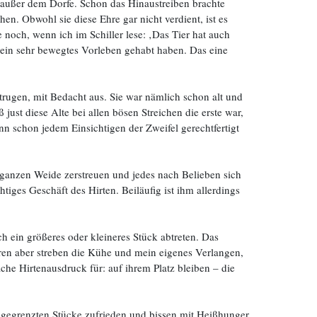
e außer dem Dorfe. Schon das Hinaustreiben brachte
en. Obwohl sie diese Ehre gar nicht verdient, ist es
 noch, wenn ich im Schiller lese: ‚Das Tier hat auch
ß ein sehr bewegtes Vorleben gehabt haben. Das eine
trugen, mit Bedacht aus. Sie war nämlich schon alt und
ust diese Alte bei allen bösen Streichen die erste war,
nn schon jedem Einsichtigen der Zweifel gerechtfertigt
 ganzen Weide zerstreuen und jedes nach Belieben sich
tiges Geschäft des Hirten. Beiläufig ist ihm allerdings
ich ein größeres oder kleineres Stück abtreten. Das
eren aber streben die Kühe und mein eigenes Verlangen,
che Hirtenausdruck für: auf ihrem Platz bleiben – die
abgegrenzten Stücke zufrieden und bissen mit Heißhunger