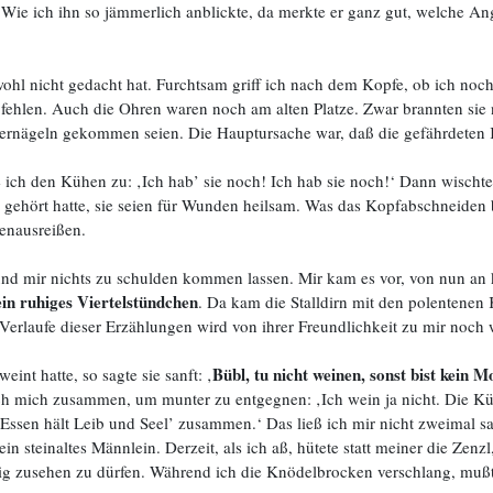
Wie ich ihn so jämmerlich anblickte, da merkte er ganz gut, welche An
wohl nicht gedacht hat. Furchtsam griff ich nach dem Kopfe, ob ich noch
 fehlen. Auch die Ohren waren noch am alten Platze. Zwar brannten sie 
gernägeln gekommen seien. Die Hauptursache war, daß die gefährdeten Kö
e ich den Kühen zu: ‚Ich hab’ sie noch! Ich hab sie noch!‘ Dann wischt
ch gehört hatte, sie seien für Wunden heilsam. Was das Kopfabschneiden be
enausreißen.
und mir nichts zu schulden kommen lassen. Mir kam es vor, von nun an
ein ruhiges Viertelstündchen
. Da kam die Stalldirn mit den polentenen
Verlaufe dieser Erzählungen wird von ihrer Freundlichkeit zu mir noch w
Bübl, tu nicht weinen, sonst bist kein M
nt hatte, so sagte sie sanft: ‚
 ich mich zusammen, um munter zu entgegnen: ‚Ich wein ja nicht. Die Küh
 Essen hält Leib und Seel’ zusammen.‘ Das ließ ich mir nicht zweimal s
in steinaltes Männlein. Derzeit, als ich aß, hütete statt meiner die Zenz
ruhig zusehen zu dürfen. Während ich die Knödelbrocken verschlang, mußt