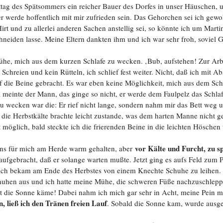
tag des Spätsommers ein reicher Bauer des Dorfes in unser Häuschen, 
r werde hoffentlich mit mir zufrieden sein. Das Gehorchen sei ich gewo
irt und zu allerlei anderen Sachen anstellig sei, so könnte ich um Marti
hneiden lasse. Meine Eltern dankten ihm und ich war sehr froh, soviel 
rühe, mich aus dem kurzen Schlafe zu wecken. ‚Bub, aufstehen! Zur Arbe
chreien und kein Rütteln, ich schlief fest weiter. Nicht, daß ich mit Ab
f die Beine gebracht. Es war eben keine Möglichkeit, mich aus dem Schl
 meinte der Mann, das ginge so nicht, er werde dem Faulpelz das Schlaf
u wecken war die: Er rief nicht lange, sondern nahm mir das Bett weg
 die Herbstkälte brachte leicht zustande, was dem harten Manne nicht ge
 möglich, bald steckte ich die frierenden Beine in die leichten Höschen u
vor Kälte und Furcht, zu s
gens für mich am Herde warm gehalten, aber
aufgebracht, daß er solange warten mußte. Jetzt ging es aufs Feld zum P
ch bekam am Ende des Herbstes von einem Knechte Schuhe zu leihen. Di
 Schuhen aus und ich hatte meine Mühe, die schweren Füße nachzuschlep
ht die Sonne käme! Dabei nahm ich mich gar sehr in Acht, meine Pein me
, ließ ich den Tränen freien Lauf
. Sobald die Sonne kam, wurde ausg