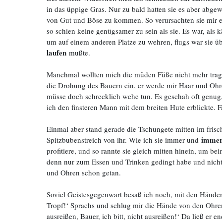
in das üppige Gras. Nur zu bald hatten sie es aber abgew
von Gut und Böse zu kommen. So verursachten sie mir 
so schien keine genügsamer zu sein als sie. Es war, als 
um auf einem anderen Platze zu wehren, flugs war sie üb
laufen
mußte.
Manchmal wollten mich die müden Füße nicht mehr trag
die Drohung des Bauern ein, er werde mir Haar und Ohr
müsse doch schrecklich wehe tun. Es geschah oft genug,
ich den finsteren Mann mit dem breiten Hute erblickte. F
Einmal aber stand gerade die Tschungete mitten im frisc
immer
Spitzbubenstreich von ihr. Wie ich sie immer und
profitiere, und so rannte sie gleich mitten hinein, um b
denn nur zum Essen und Trinken gedingt habe und nicht 
und Ohren schon getan.
Soviel Geistesgegenwart besaß ich noch, mit den Händen
Tropf!‘ Sprachs und schlug mir die Hände von den Ohren,
ausreißen, Bauer, ich bitt, nicht ausreißen!‘ Da ließ er 