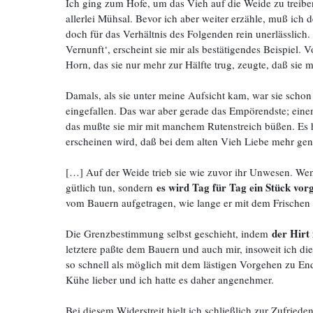
Ich ging zum Hofe, um das Vieh auf die Weide zu treibe
allerlei Mühsal. Bevor ich aber weiter erzähle, muß ich 
doch für das Verhältnis des Folgenden rein unerlässlich
Vernunft‘, erscheint sie mir als bestätigendes Beispiel
Horn, das sie nur mehr zur Hälfte trug, zeugte, daß si
Damals, als sie unter meine Aufsicht kam, war sie schon
eingefallen. Das war aber gerade das Empörendste; einem
das mußte sie mir mit manchem Rutenstreich büßen. Es ha
erscheinen wird, daß bei dem alten Vieh Liebe mehr genü
[…] Auf der Weide trieb sie wie zuvor ihr Unwesen. Wen
es wird Tag für Tag ein Stück vor
gütlich tun, sondern
vom Bauern aufgetragen, wie lange er mit dem Frischen a
der Hirt 
Die Grenzbestimmung selbst geschieht, indem
letztere paßte dem Bauern und auch mir, insoweit ich di
so schnell als möglich mit dem lästigen Vorgehen zu Ende
Kühe lieber und ich hatte es daher angenehmer.
Bei diesem Widerstreit hielt ich schließlich zur Zufrie