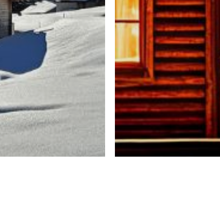
 auf der Alm | Leben &
 die Alm
ft – arbeiten