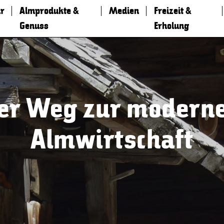
r
Almprodukte &
Medien
Freizeit &
Genuss
Erholung
er Weg zur modern
Almwirtschaft