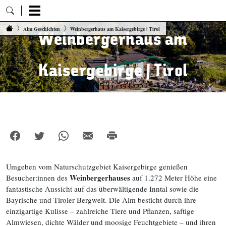
Zum Inhalt springen
Alm Geschichten
Weinbergerhaus am Kaisergebirge | Tirol
Weinbergerhaus am
Kaisergebirge | Tirol
Umgeben vom Naturschutzgebiet Kaisergebirge genießen
Weinbergerhauses
Besucher:innen des
auf 1.272 Meter Höhe eine
fantastische Aussicht auf das überwältigende Inntal sowie die
Bayrische und Tiroler Bergwelt. Die Alm besticht durch ihre
einzigartige Kulisse – zahlreiche Tiere und Pflanzen, saftige
Almwiesen, dichte Wälder und moosige Feuchtgebiete – und ihren