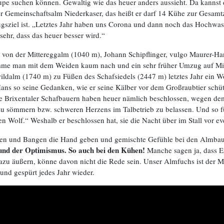
upe suchen können. Gewaltig wie das heuer anders aussieht. Da kannst d
der Gemeinschaftsalm Niederkaser, das heißt er darf 14 Kühe zur Gesamtz
ugsziel ist. „Letztes Jahr haben uns Corona und dann noch das Hochwass
sehr, dass das heuer besser wird.“
n der Mittereggalm (1040 m), Johann Schipflinger, vulgo Maurer-Hans,
komme man mit dem Weiden kaum nach und ein sehr früher Umzug auf Mit
dalm (1740 m) zu Füßen des Schafsiedels (2447 m) letztes Jahr ein Wol
 Hans so seine Gedanken, wie er seine Kälber vor dem Großraubtier schüt
e Brixentaler Schafbauern haben heuer nämlich beschlossen, wegen dem
zu sömmern bzw. schweren Herzens im Talbetrieb zu belassen. Und so f
den Wolf.“ Weshalb er beschlossen hat, sie die Nacht über im Stall vor e
Hoffen und Bangen die Hand geben und gemischte Gefühle bei den Almbau
 und der Optimismus. So auch bei den Kühen!
Manche sagen ja, dass E
dazu äußern, könne davon nicht die Rede sein. Unser Almfuchs ist der 
 und gespürt jedes Jahr wieder.