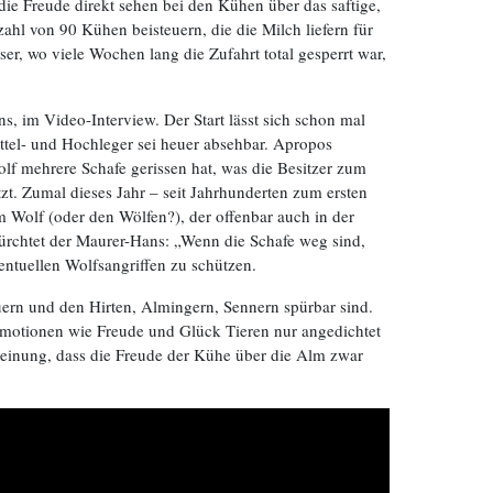
ie Freude direkt sehen bei den Kühen über das saftige,
ahl von 90 Kühen beisteuern, die die Milch liefern für
er, wo viele Wochen lang die Zufahrt total gesperrt war,
 im Video-Interview. Der Start lässt sich schon mal
tel- und Hochleger sei heuer absehbar. Apropos
f mehrere Schafe gerissen hat, was die Besitzer zum
zt. Zumal dieses Jahr – seit Jahrhunderten zum ersten
 Wolf (oder den Wölfen?), der offenbar auch in der
ürchtet der Maurer-Hans: „Wenn die Schafe weg sind,
ventuellen Wolfsangriffen zu schützen.
ern und den Hirten, Almingern, Sennern spürbar sind.
motionen wie Freude und Glück Tieren nur angedichtet
Meinung, dass die Freude der Kühe über die Alm zwar