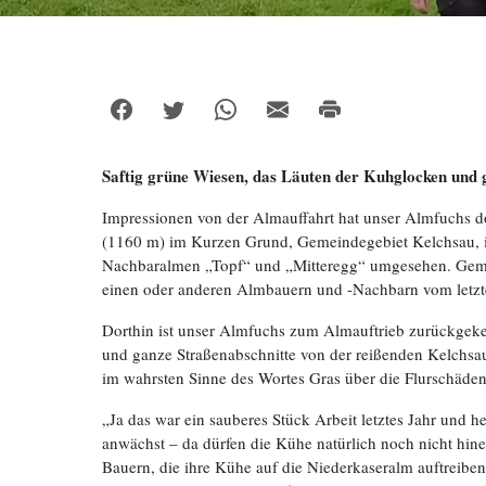
Saftig grüne Wiesen, das Läuten der Kuhglocken und 
Impressionen von der Almauffahrt hat unser Almfuchs d
(1160 m) im Kurzen Grund, Gemeindegebiet Kelchsau, im
Nachbaralmen „Topf“ und „Mitteregg“ umgesehen. Gemis
einen oder anderen Almbauern und -Nachbarn vom letzte
Dorthin ist unser Almfuchs zum Almauftrieb zurückgeke
und ganze Straßenabschnitte von der reißenden Kelchsa
im wahrsten Sinne des Wortes Gras über die Flurschäden
„Ja das war ein sauberes Stück Arbeit letztes Jahr und h
anwächst – da dürfen die Kühe natürlich noch nicht hin
Bauern, die ihre Kühe auf die Niederkaseralm auftreiben.