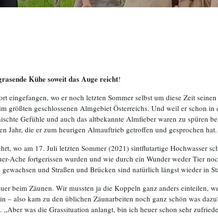
grasende Kühe soweit das Auge reicht
!
ort eingefangen, wo er noch letzten Sommer selbst um diese Zeit sein
 größten geschlossenen Almgebiet Österreichs. Und weil er schon in de
chte Gefühle und auch das altbekannte Almfieber waren zu spüren bei
n Jahr, die er zum heurigen Almauftrieb getroffen und gesprochen hat.
hrt, wo am 17. Juli letzten Sommer (2021) sintflutartige Hochwasser s
uer-Ache fortgerissen wurden und wie durch ein Wunder weder Tier no
 gewachsen und Straßen und Brücken sind natürlich längst wieder in St
euer beim Zäunen. Wir mussten ja die Koppeln ganz anders einteilen, wei
ein – also kam zu den üblichen Zäunarbeiten noch ganz schön was dazu“,
 „Aber was die Grassituation anlangt, bin ich heuer schon sehr zufriede