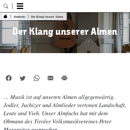
Zum Inhalt springen
Almfuchs
Der Klang unserer Almen
Der Klang unserer Almen
… Musik ist auf unseren Almen allgegenwärtig.
Jodler, Juchizer und Almlieder vertonen Landschaft,
Leute und Vieh. Unser Almfuchs hat mit dem
Obmann des Tiroler Volksmusikvereines Peter
Margreiter gesprochen.