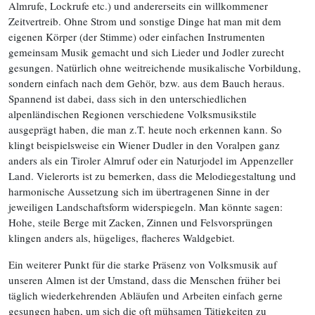
Almrufe, Lockrufe etc.) und andererseits ein willkommener
Zeitvertreib. Ohne Strom und sonstige Dinge hat man mit dem
eigenen Körper (der Stimme) oder einfachen Instrumenten
gemeinsam Musik gemacht und sich Lieder und Jodler zurecht
gesungen. Natürlich ohne weitreichende musikalische Vorbildung,
sondern einfach nach dem Gehör, bzw. aus dem Bauch heraus.
Spannend ist dabei, dass sich in den unterschiedlichen
alpenländischen Regionen verschiedene Volksmusikstile
ausgeprägt haben, die man z.T. heute noch erkennen kann. So
klingt beispielsweise ein Wiener Dudler in den Voralpen ganz
anders als ein Tiroler Almruf oder ein Naturjodel im Appenzeller
Land. Vielerorts ist zu bemerken, dass die Melodiegestaltung und
harmonische Aussetzung sich im übertragenen Sinne in der
jeweiligen Landschaftsform widerspiegeln. Man könnte sagen:
Hohe, steile Berge mit Zacken, Zinnen und Felsvorsprüngen
klingen anders als, hügeliges, flacheres Waldgebiet.
Ein weiterer Punkt für die starke Präsenz von Volksmusik auf
unseren Almen ist der Umstand, dass die Menschen früher bei
täglich wiederkehrenden Abläufen und Arbeiten einfach gerne
gesungen haben, um sich die oft mühsamen Tätigkeiten zu