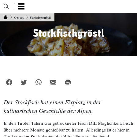
Zum Inhalt springen
Genuss
Stockfischgröstl
Stockfischgröstl
Der Stockfisch hat einen Fixplatz in der
kulinarischen Geschichte der Alpen.
In den Tiroler Tälern war getrockneter Fisch DIE Möglichkeit, Fisch
über mehrere Monate genießbar zu halten. Allerdings ist er hier in
Tirol von den Speisekarten der Wirtshäuser weitgehend