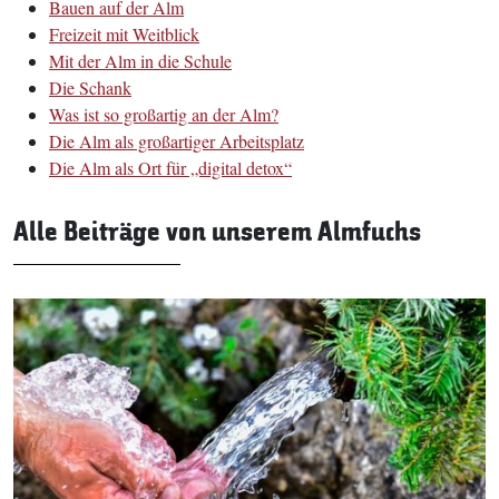
Bauen auf der Alm
Freizeit mit Weitblick
Mit der Alm in die Schule
Die Schank
Was ist so großartig an der Alm?
Die Alm als großartiger Arbeitsplatz
Die Alm als Ort für „digital detox“
Alle Beiträge von unserem Almfuchs