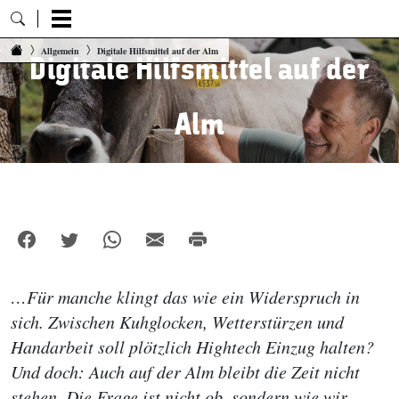
Zum Inhalt springen
Allgemein
Digitale Hilfsmittel auf der Alm
Digitale Hilfsmittel auf der
Alm
…Für manche klingt das wie ein Widerspruch in
sich. Zwischen Kuhglocken, Wetterstürzen und
Handarbeit soll plötzlich Hightech Einzug halten?
Und doch: Auch auf der Alm bleibt die Zeit nicht
stehen. Die Frage ist nicht ob, sondern wie wir