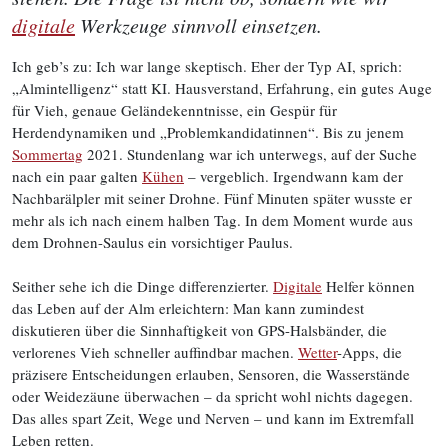
digitale
Werkzeuge sinnvoll einsetzen.
Ich geb’s zu: Ich war lange skeptisch. Eher der Typ AI, sprich:
„Almintelligenz“ statt KI. Hausverstand, Erfahrung, ein gutes Auge
für Vieh, genaue Geländekenntnisse, ein Gespür für
Herdendynamiken und „Problemkandidatinnen“. Bis zu jenem
Sommertag
2021. Stundenlang war ich unterwegs, auf der Suche
nach ein paar galten
Kühen
– vergeblich. Irgendwann kam der
Nachbarälpler mit seiner Drohne. Fünf Minuten später wusste er
mehr als ich nach einem halben Tag. In dem Moment wurde aus
dem Drohnen-Saulus ein vorsichtiger Paulus.
Seither sehe ich die Dinge differenzierter.
Digitale
Helfer können
das Leben auf der Alm erleichtern: Man kann zumindest
diskutieren über die Sinnhaftigkeit von GPS-Halsbänder, die
verlorenes Vieh schneller auffindbar machen.
Wetter
-Apps, die
präzisere Entscheidungen erlauben, Sensoren, die Wasserstände
oder Weidezäune überwachen – da spricht wohl nichts dagegen.
Das alles spart Zeit, Wege und Nerven – und kann im Extremfall
Leben retten.