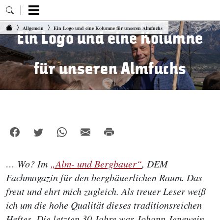
Zum Inhalt springen
Allgemein
Ein Logo und eine Kolumne für unseren Almfuchs
Ein Logo und eine Kolumne
für unseren Almfuchs
… Wo? Im
„Alm- und Bergbauer“
, DEM
Fachmagazin für den bergbäuerlichen Raum. Das
freut und ehrt mich zugleich. Als treuer Leser weiß
ich um die hohe Qualität dieses traditionsreichen
Heftes. Die letzten 30 Jahre war Johann Jenewein