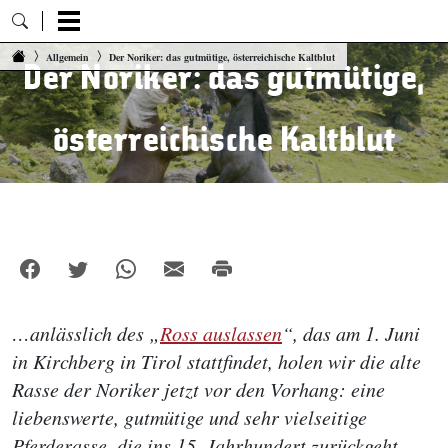
Zum Inhalt springen
Allgemein
Der Noriker: das gutmütige, österreichische Kaltblut
Der Noriker: das gutmütige,
österreichische Kaltblut
…anlässlich des „
Ross auslassen
“, das am 1. Juni
in Kirchberg in Tirol stattfindet, holen wir die alte
Rasse der Noriker jetzt vor den Vorhang: eine
liebenswerte, gutmütige und sehr vielseitige
Pferderasse, die ins 15. Jahrhundert zurückgeht.