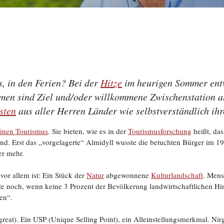
s, in den Ferien? Bei der
Hitze
im heurigen Sommer entw
lmen sind Ziel und/oder willkommene Zwischenstation a
sten
aus aller Herren Länder wie selbstverständlich ih
pinen Tourismus
. Sie bieten, wie es in der
Tourismusforschung
heißt, das
end. Erst das „vorgelagerte“ Almidyll wusste die betuchten Bürger im 1
er mehr.
or allem ist: Ein Stück der
Natur
abgewonnene
Kulturlandschaft
. Mens
te noch, wenn keine 3 Prozent der Bevölkerung landwirtschaftlichen Hi
en“.
(great). Ein USP (Unique Selling Point), ein Alleinstellungsmerkmal. N