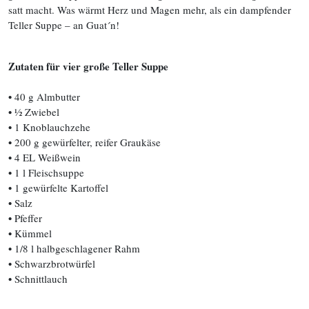
satt macht. Was wärmt Herz und Magen mehr, als ein dampfender
Teller Suppe – an Guat´n!
Zutaten für vier große Teller Suppe
•
40 g Almbutter
•
½ Zwiebel
•
1 Knoblauchzehe
•
200 g gewürfelter, reifer Graukäse
•
4 EL Weißwein
•
1 l Fleischsuppe
•
1 gewürfelte Kartoffel
•
Salz
•
Pfeffer
•
Kümmel
•
1/8 l halbgeschlagener Rahm
•
Schwarzbrotwürfel
•
Schnittlauch