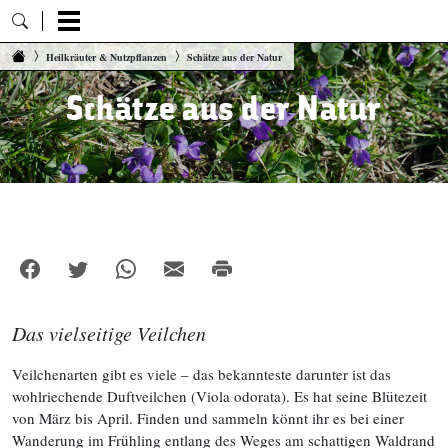
Zum Inhalt springen
Heilkräuter & Nutzpflanzen
Schätze aus der Natur
Schätze aus der Natur
Das vielseitige Veilchen
Veilchenarten gibt es viele – das bekannteste darunter ist das
wohlriechende Duftveilchen (Viola odorata). Es hat seine Blütezeit
von März bis April. Finden und sammeln könnt ihr es bei einer
Wanderung im Frühling entlang des Weges am schattigen Waldrand