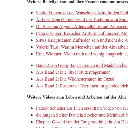
Weitere Beiträge von und über Frauen rund um unse
Starke Frauen auf der Watschiger Alm für den Gai
Auf der Alpe Garnera wird die Tradition vom Sura 
Dr. Susanne Aigner: Artenvielfalt ist auf Almen e
Petra Gsenger: Besucher-Ansturm auf unseren Alm
Silvia Krieglsteiner: Zufrieden sein und nicht die A
Valerie Taus: Warum Menschen auf der Alm arbeite
Erna Wimmer: Viel Arbeit und wenig hoagascht au
Band 2 von Georg Jäger: Frauen und Mädchen bei 
Au
s Band 2: Die T
uxer Butterträgerinnen
Aus Band 2: Die Wildheuerinnen im Ötztal
Aus Band 2: Pustertaler Jäterinnen im getreiderei
Weitere Videos zum Leben und Arbeiten auf der Alm
Patrick Schlatter aus Fließ erzählt im Video von 
die jungen Steirer Daniela Stocker und Meinhard
Ehepaar Göschl von der Tangernerhütte in den Kä