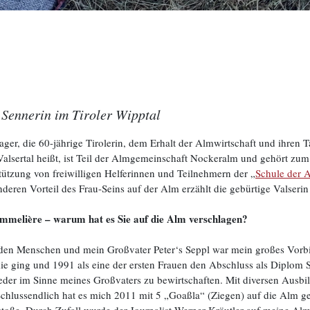
Sennerin im Tiroler Wipptal
ger, die 60-jährige Tirolerin, dem Erhalt der Almwirtschaft und ihren
Valsertal heißt, ist Teil der Almgemeinschaft Nockeralm und gehört zum
tützung von freiwilligen Helferinnen und Teilnehmern der „
Schule der 
eren Vorteil des Frau-Seins auf der Alm erzählt die gebürtige Valserin
mmelière – warum hat es Sie auf die Alm verschlagen?
eden Menschen und mein Großvater Peter‘s Seppl war mein großes Vorbi
e ging und 1991 als eine der ersten Frauen den Abschluss als Diplom So
ieder im Sinne meines Großvaters zu bewirtschaften. Mit diversen Ausb
chlussendlich hat es mich 2011 mit 5 „Goaßla“ (Ziegen) auf die Alm gez