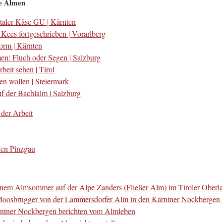
re Almen
ltaler Käse GU | Kärnten
Kees fortgeschrieben | Vorarlberg
norm | Kärnten
en: Fluch oder Segen | Salzburg
rbeit sehen | Tirol
n wollen | Steiermark
f der Bachlalm | Salzburg
der Arbeit
chen Pinzgau
seinem Almsommer auf der Alpe Zanders (Fließer Alm) im Tiroler Oberl
 Moosbrugger von der Lammersdorfer Alm in den Kärntner Nockbergen 
rntner Nockbergen berichten vom Almleben