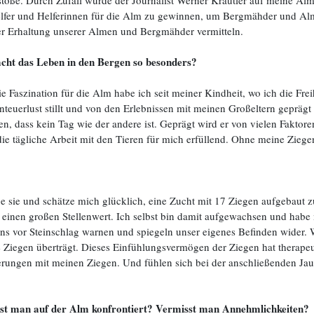
 stoße. Durch Zufall wurde der Journalist Werner Kräutler auf meine A
 Helfer und Helferinnen für die Alm zu gewinnen, um Bergmähder und Alme
der Erhaltung unserer Almen und Bergmähder vermitteln.
cht das Leben in den Bergen so besonders?
Faszination für die Alm habe ich seit meiner Kindheit, wo ich die Frei
nteuerlust stillt und von den Erlebnissen mit meinen Großeltern geprägt
 dass kein Tag wie der andere ist. Geprägt wird er von vielen Faktore
 die tägliche Arbeit mit den Tieren für mich erfüllend. Ohne meine Zie
e sie und schätze mich glücklich, eine Zucht mit 17 Ziegen aufgebaut
r einen großen Stellenwert. Ich selbst bin damit aufgewachsen und habe 
ns vor Steinschlag warnen und spiegeln unser eigenes Befinden wider. Wen
e Ziegen überträgt. Dieses Einfühlungsvermögen der Ziegen hat therape
ungen mit meinen Ziegen. Und fühlen sich bei der anschließenden Jau
ist man auf der Alm konfrontiert? Vermisst man Annehmlichkeiten?