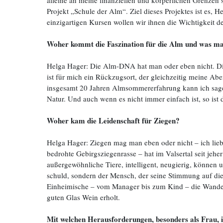
alleine an meine finanziellen und körperlichen Grenzen
Projekt „Schule der Alm“. Ziel dieses Projektes ist es,
einzigartigen Kursen wollen wir ihnen die Wichtigkeit 
Woher kommt die Faszination für die Alm und was ma
Helga Hager: Die Alm-DNA hat man oder eben nicht. Die 
ist für mich ein Rückzugsort, der gleichzeitig meine Abe
insgesamt 20 Jahren Almsommererfahrung kann ich sagen,
Natur. Und auch wenn es nicht immer einfach ist, so ist
Woher kam die Leidenschaft für Ziegen?
Helga Hager: Ziegen mag man eben oder nicht – ich lieb
bedrohte Gebirgsziegenrasse – hat im Valsertal seit jehe
außergewöhnliche Tiere, intelligent, neugierig, können u
schuld, sondern der Mensch, der seine Stimmung auf di
Einheimische – vom Manager bis zum Kind – die Wander
guten Glas Wein erholt.
Mit welchen Herausforderungen, besonders als Frau, 