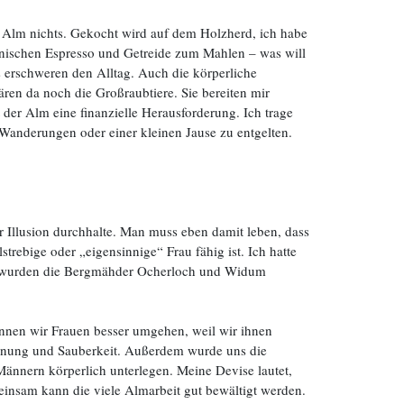
r Alm nichts. Gekocht wird auf dem Holzherd, ich habe
ienischen Espresso und Getreide zum Mahlen – was will
s erschweren den Alltag. Auch die körperliche
ren da noch die Großraubtiere. Sie bereiten mir
 der Alm eine finanzielle Herausforderung. Ich trage
-Wanderungen oder einer kleinen Jause zu entgelten.
r Illusion durchhalte. Man muss eben damit leben, dass
trebige oder „eigensinnige“ Frau fähig ist. Ich hatte
it wurden die Bergmähder Ocherloch und Widum
nnen wir Frauen besser umgehen, weil wir ihnen
Ordnung und Sauberkeit. Außerdem wurde uns die
Männern körperlich unterlegen. Meine Devise lautet,
einsam kann die viele Almarbeit gut bewältigt werden.