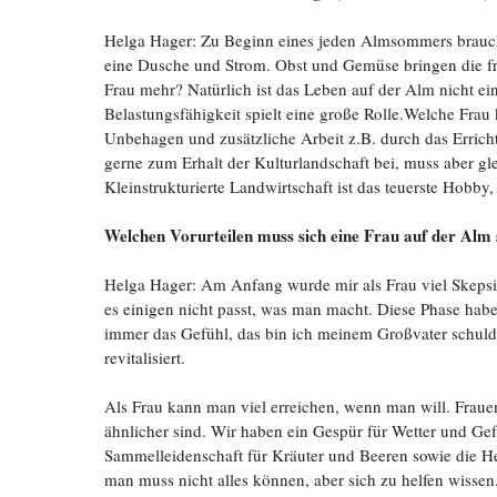
Helga Hager: Zu Beginn eines jeden Almsommers braucht 
eine Dusche und Strom. Obst und Gemüse bringen die fre
Frau mehr? Natürlich ist das Leben auf der Alm nicht ei
Belastungsfähigkeit spielt eine große Rolle.Welche Fra
Unbehagen und zusätzliche Arbeit z.B. durch das Erricht
gerne zum Erhalt der Kulturlandschaft bei, muss aber gl
Kleinstrukturierte Landwirtschaft ist das teuerste Hobb
Welchen Vorurteilen muss sich eine Frau auf der Alm 
Helga Hager: Am Anfang wurde mir als Frau viel Skepsis 
es einigen nicht passt, was man macht. Diese Phase habe 
immer das Gefühl, das bin ich meinem Großvater schul
revitalisiert.
Als Frau kann man viel erreichen, wenn man will.
Fraue
ähnlicher sind. Wir haben ein Gespür für Wetter und G
Sammelleidenschaft für Kräuter und Beeren sowie die Her
man muss nicht alles können, aber sich zu helfen wissen