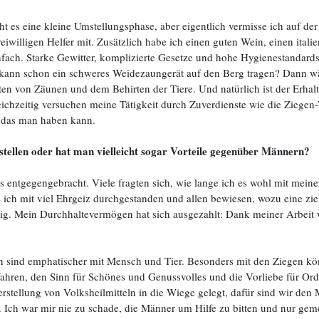
es eine kleine Umstellungsphase, aber eigentlich vermisse ich auf de
iwilligen Helfer mit. Zusätzlich habe ich einen guten Wein, einen ital
nfach. Starke Gewitter, komplizierte Gesetze und hohe Hygienestandard
u kann schon ein schweres Weidezaungerät auf den Berg tragen? Dann wä
en von Zäunen und dem Behirten der Tiere. Und natürlich ist der Erhalt
eichzeitig versuchen meine Tätigkeit durch Zuverdienste wie die Ziegen
y, das man haben kann.
stellen oder hat man vielleicht sogar Vorteile gegenüber Männern?
entgegengebracht. Viele fragten sich, wie lange ich es wohl mit meine
ich mit viel Ehrgeiz durchgestanden und allen bewiesen, wozu eine ziels
dig. Mein Durchhaltevermögen hat sich ausgezahlt: Dank meiner Arbe
n sind emphatischer mit Mensch und Tier
. Besonders mit den Ziegen kö
efahren, den Sinn für Schönes und Genussvolles und die Vorliebe für 
stellung von Volksheilmitteln in die Wiege gelegt, dafür sind wir den 
. Ich war mir nie zu schade, die Männer um Hilfe zu bitten und nur gem