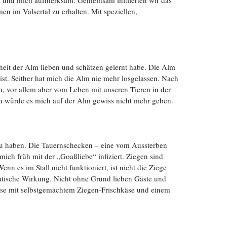
lm und mich aufmerksam. Gemeinsam initiierten wir das
n im Valsertal zu erhalten. Mit speziellen,
heit der Alm lieben und schätzen gelernt habe. Die Alm
 ist. Seither hat mich die Alm nie mehr losgelassen. Nach
n, vor allem aber vom Leben mit unseren Tieren in der
gen würde es mich auf der Alm gewiss nicht mehr geben.
 zu haben. Die Tauernschecken – eine vom Aussterben
mich früh mit der „Goaßliebe“ infiziert. Ziegen sind
n es im Stall nicht funktioniert, ist nicht die Ziege
utische Wirkung. Nicht ohne Grund lieben Gäste und
se mit selbstgemachtem Ziegen-Frischkäse und einem