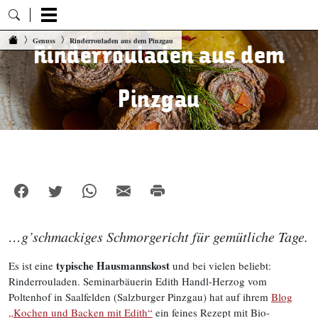
Zum Inhalt springen
Genuss
Rinderrouladen aus dem Pinzgau
Rinderrouladen aus dem
Pinzgau
…g’schmackiges Schmorgericht für gemütliche Tage.
typische Hausmannskost
Es ist eine
und bei vielen beliebt:
Rinderrouladen. Seminarbäuerin Edith Handl-Herzog vom
Poltenhof in Saalfelden (Salzburger Pinzgau) hat auf ihrem
Blog
„Kochen und Backen mit Edith“
ein feines Rezept mit Bio-