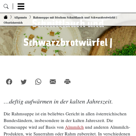
Rahmsuppe mit frischem
Zum Inhalt springen
Allgemein
Rahmsuppe mit frischem Schnittlauch und Schwarzbrotwürfel |
Schnittlauch und
Oberösterreich
Schwarzbrotwürfel |
Oberösterreich
…deftig aufwärmen in der kalten Jahreszeit.
Die Rahmsuppe ist ein beliebtes Gericht in allen österreichischen
Bundesländern, insbesondere in der kalten Jahreszeit. Die
Cremesuppe wird auf Basis von
Almmilch
und anderen Almmilch-
Produkten, wie Sauerrahm oder Rahm zubereitet. In verschiedenen