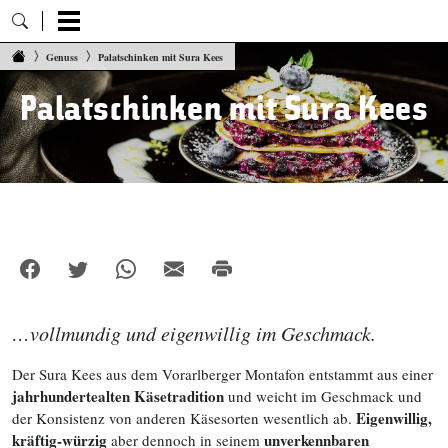
Zum Inhalt springen
Genuss
Palatschinken mit Sura Kees
Palatschinken mit Sura Kees
…vollmundig und eigenwillig im Geschmack.
Der Sura Kees aus dem Vorarlberger Montafon entstammt aus einer
jahrhundertealten Käsetradition
und weicht im Geschmack und
Eigenwillig,
der Konsistenz von anderen Käsesorten wesentlich ab.
kräftig-würzig
unverkennbaren
aber dennoch in seinem