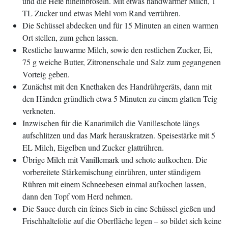
und die Hefe hineinbröseln. Mit etwas handwarmer Milch, 1
TL Zucker und etwas Mehl vom Rand verrühren.
Die Schüssel abdecken und für 15 Minuten an einen warmen
Ort stellen, zum gehen lassen.
Restliche lauwarme Milch, sowie den restlichen Zucker, Ei,
75 g weiche Butter, Zitronenschale und Salz zum gegangenen
Vorteig geben.
Zunächst mit den Knethaken des Handrührgeräts, dann mit
den Händen gründlich etwa 5 Minuten zu einem glatten Teig
verkneten.
Inzwischen für die Kanarimilch die Vanilleschote längs
aufschlitzen und das Mark herauskrat­zen. Speisestärke mit 5
EL Milch, Eigelben und Zucker glattrühren.
Übrige Milch mit Vanillemark und ­schote aufkochen. Die
vorbereitete Stärkemischung einrühren, unter ständigem
Rühren mit einem Schneebesen einmal aufkochen lassen,
dann den Topf vom Herd nehmen.
Die Sauce durch ein feines Sieb in eine Schüs­sel gießen und
Frischhaltefolie auf die Oberfläche legen – so bildet sich keine