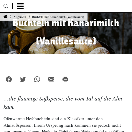
Zum Inhalt springen
Allgemein
Buchteln mit Kanarimilch (Vanillesauce)
Buchteln mit Kanarimilch
(Vanillesauce)
…die flaumige Süßspeise, die vom Tal auf die Alm
kam.
Ofenwarme Hefebuchteln sind ein Klassiker unter den
Almsüßspeisen. Ihrem Ursprung nach kommen sie jedoch nicht
von unseren Almen. Hefeteig-Gebäck aus Weizenmehl war früher