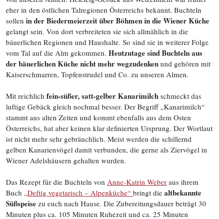
eher in den östlichen Talregionen Österreichs bekannt. Buchteln
in der Biedermeierzeit über Böhmen in die Wiener Küche
sollen
gelangt sein. Von dort verbreiteten sie sich allmählich in die
bäuerlichen Regionen und Haushalte. So sind sie in weiterer Folge
Heutzutage sind Buchteln aus
vom Tal auf die Alm gekommen.
der bäuerlichen Küche nicht mehr wegzudenken
und gehören mit
Kaiserschmarren, Topfenstrudel und Co. zu unseren Almen.
fein-süßer, satt-gelber Kanarimilch
Mit reichlich
schmeckt das
luftige Gebäck gleich nochmal besser. Der Begriff „Kanarimilch“
stammt aus alten Zeiten und kommt ebenfalls aus dem Osten
Österreichs, hat aber keinen klar definierten Ursprung. Der Wortlaut
ist nicht mehr sehr gebräuchlich. Meist werden die schillernd
gelben Kanarienvögel damit verbunden, die gerne als Ziervögel in
Wiener Adelshäusern gehalten wurden.
Das Rezept für die Buchteln von
Anne-Katrin Weber
aus ihrem
altbekannte
Buch
„Deftig vegetarisch – Alpenküche“
bringt die
Süßspeise
zu euch nach Hause. Die Zubereitungsdauer beträgt 30
Minuten plus ca. 105 Minuten Ruhezeit und ca. 25 Minuten