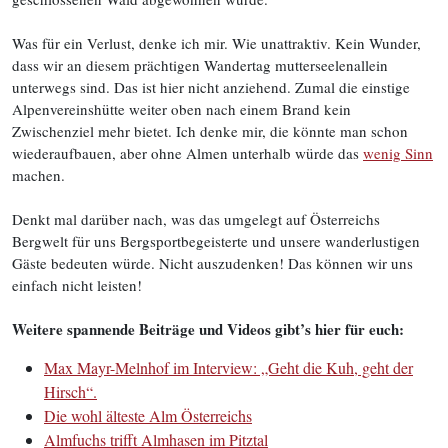
Was für ein Verlust, denke ich mir. Wie unattraktiv. Kein Wunder,
dass wir an diesem prächtigen Wandertag mutterseelenallein
unterwegs sind. Das ist hier nicht anziehend. Zumal die einstige
Alpenvereinshütte weiter oben nach einem Brand kein
Zwischenziel mehr bietet. Ich denke mir, die könnte man schon
wiederaufbauen, aber ohne Almen unterhalb würde das
wenig Sinn
machen.
Denkt mal darüber nach, was das umgelegt auf Österreichs
Bergwelt für uns Bergsportbegeisterte und unsere wanderlustigen
Gäste bedeuten würde. Nicht auszudenken! Das können wir uns
einfach nicht leisten!
Weitere spannende Beiträge und Videos gibt’s hier für euch:
Max Mayr-Melnhof im Interview: „Geht die Kuh, geht der
Hirsch“.
Die wohl älteste Alm Österreichs
Almfuchs trifft Almhasen im Pitztal