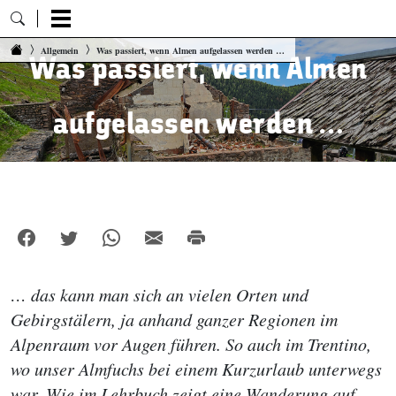
Zum Inhalt springen
Allgemein
Was passiert, wenn Almen aufgelassen werden …
Was passiert, wenn Almen
aufgelassen werden …
… das kann man sich an vielen Orten und
Gebirgstälern, ja anhand ganzer Regionen im
Alpenraum vor Augen führen. So auch im Trentino,
wo unser Almfuchs bei einem Kurzurlaub unterwegs
war. Wie im Lehrbuch zeigt eine Wanderung auf