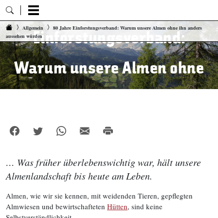
80 Jahre
Zum Inhalt springen
Allgemein
80 Jahre Einforstungsverband: Warum unsere Almen ohne ihn anders
Einforstungsverband:
aussehen würden
Warum unsere Almen ohne
ihn anders aussehen würden
… Was früher überlebenswichtig war, hält unsere
Almenlandschaft bis heute am Leben.
Almen, wie wir sie kennen, mit weidenden Tieren, gepflegten
Almwiesen und bewirtschafteten
Hütten
, sind keine
Selbstverständlichkeit.