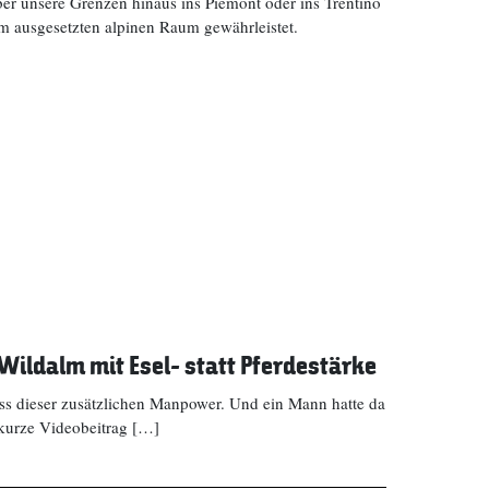
ber unsere Grenzen hinaus ins Piemont oder ins Trentino
 im ausgesetzten alpinen Raum gewährleistet.
Wildalm mit Esel- statt Pferdestärke
ss dieser zusätzlichen Manpower. Und ein Mann hatte da
kurze Videobeitrag […]