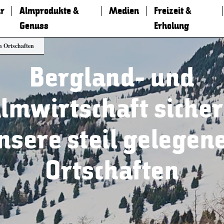
r
Almprodukte &
Medien
Freizeit &
Genuss
Erholung
n Ortschaften
Bergland- und
lmwirtschaft siche
nsere steil gelegen
Ortschaften