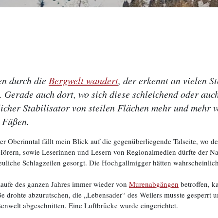
en durch die
Bergwelt wandert
, der erkennt an vielen S
 Gerade auch dort, wo sich diese schleichend oder auch
cher Stabilisator von steilen Flächen mehr und mehr v
 Füßen.
er Oberinntal fällt mein Blick auf die gegenüberliegende Talseite, wo d
 Hörern, sowie Leserinnen und Lesern von Regionalmedien dürfte der N
euliche Schlagzeilen gesorgt. Die Hochgallmigger hätten wahrscheinlich
 Laufe des ganzen Jahres immer wieder von
Murenabgängen
betroffen, 
aße drohte abzurutschen, die „Lebensader“ des Weilers musste gesperr
nwelt abgeschnitten. Eine Luftbrücke wurde eingerichtet.