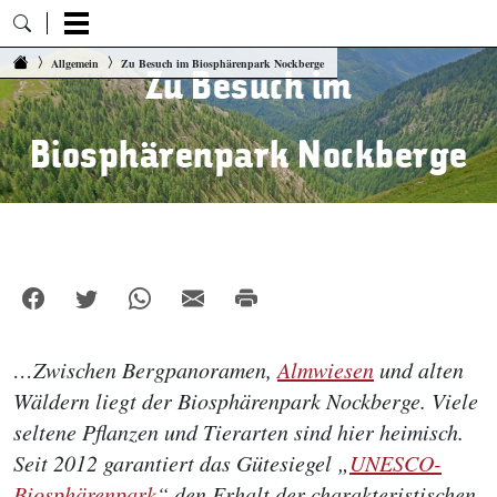
Zum Inhalt springen
Allgemein
Zu Besuch im Biosphärenpark Nockberge
Zu Besuch im
Biosphärenpark Nockberge
…Zwischen Bergpanoramen,
Almwiesen
und alten
Wäldern liegt der Biosphärenpark Nockberge. Viele
seltene Pflanzen und Tierarten sind hier heimisch.
Seit 2012 garantiert das Gütesiegel „
UNESCO-
Biosphärenpark
“ den Erhalt der charakteristischen