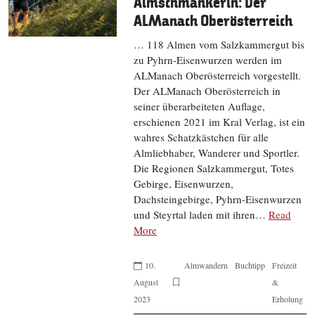
Almschmankerln: Der
ALManach Oberösterreich
… 118 Almen vom Salzkammergut bis
zu Pyhrn-Eisenwurzen werden im
ALManach Oberösterreich vorgestellt.
Der ALManach Oberösterreich in
seiner überarbeiteten Auflage,
erschienen 2021 im Kral Verlag, ist ein
wahres Schatzkästchen für alle
Almliebhaber, Wanderer und Sportler.
Die Regionen Salzkammergut, Totes
Gebirge, Eisenwurzen,
Dachsteingebirge, Pyhrn-Eisenwurzen
und Steyrtal laden mit ihren…
Read
More
10.
Almwandern
Buchtipp
Freizeit
August
&
2023
Erholung