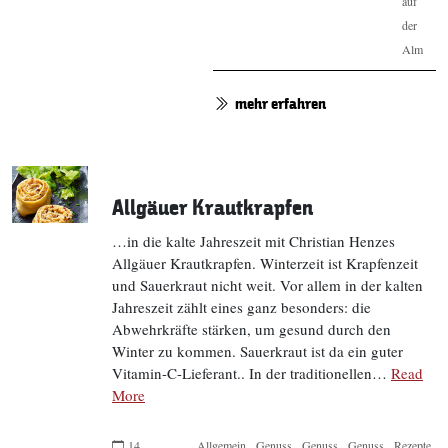
auf
der
Alm
mehr erfahren
Allgäuer Krautkrapfen
…in die kalte Jahreszeit mit Christian Henzes
Allgäuer Krautkrapfen. Winterzeit ist Krapfenzeit
und Sauerkraut nicht weit. Vor allem in der kalten
Jahreszeit zählt eines ganz besonders: die
Abwehrkräfte stärken, um gesund durch den
Winter zu kommen. Sauerkraut ist da ein guter
Vitamin-C-Lieferant.. In der traditionellen…
Read
More
14.
Allgemein
Genuss
Genuss
Genuss
Rezepte