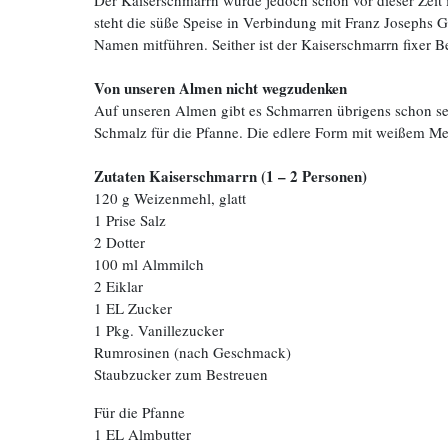
Der Kaiserschmarrn wurde jedoch schon vor dieser Zeit 
steht die süße Speise in Verbindung mit Franz Josephs G
Namen mitführen. Seither ist der Kaiserschmarrn fixer Be
Von unseren Almen nicht wegzudenken
Auf unseren Almen gibt es Schmarren übrigens schon se
Schmalz für die Pfanne. Die edlere Form mit weißem Meh
Zutaten Kaiserschmarrn (1 – 2 Personen)
120 g Weizenmehl, glatt
1 Prise Salz
2 Dotter
100 ml Almmilch
2 Eiklar
1 EL Zucker
1 Pkg. Vanillezucker
Rumrosinen (nach Geschmack)
Staubzucker zum Bestreuen
Für die Pfanne
1 EL Almbutter