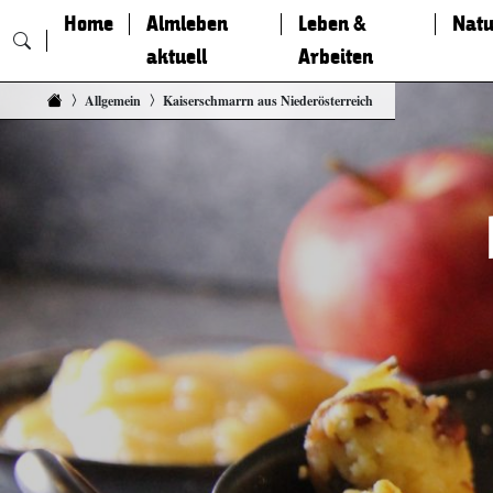
Home
Almleben
Leben &
Natu
aktuell
Arbeiten
Zum Inhalt springen
Allgemein
Kaiserschmarrn aus Niederösterreich