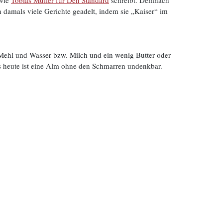
 wie
Tobias Müller für Den Standard
schreibt. Demnach
 damals viele Gerichte geadelt, indem sie „Kaiser“ im
 Mehl und Wasser bzw. Milch und ein wenig Butter oder
is heute ist eine Alm ohne den Schmarren undenkbar.