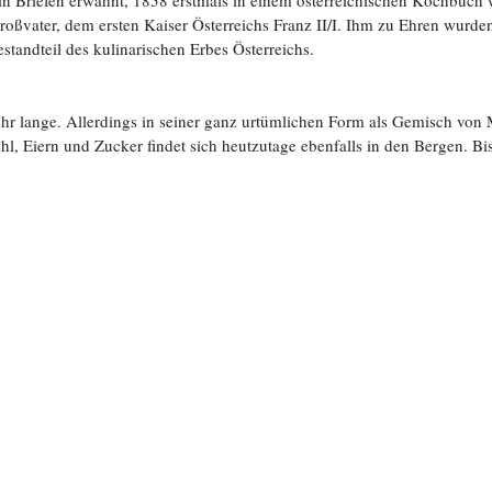
in Briefen erwähnt, 1858 erstmals in einem österreichischen Kochbuch
roßvater, dem ersten Kaiser Österreichs Franz II/I. Ihm zu Ehren wurden
standteil des kulinarischen Erbes Österreichs.
hr lange. Allerdings in seiner ganz urtümlichen Form als Gemisch von
l, Eiern und Zucker findet sich heutzutage ebenfalls in den Bergen. B