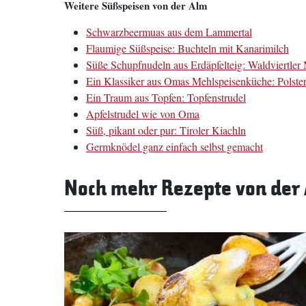
Weitere Süßspeisen von der Alm
Schwarzbeermuas aus dem Lammertal
Flaumige Süßspeise: Buchteln mit Kanarimilch
Süße Schupfnudeln aus Erdäpfelteig: Waldviertle
Ein Klassiker aus Omas Mehlspeisenküche: Polster
Ein Traum aus Topfen: Topfenstrudel
Apfelstrudel wie von Oma
Süß, pikant oder pur: Tiroler Kiachln
Germknödel ganz einfach selbst gemacht
Noch mehr Rezepte von der