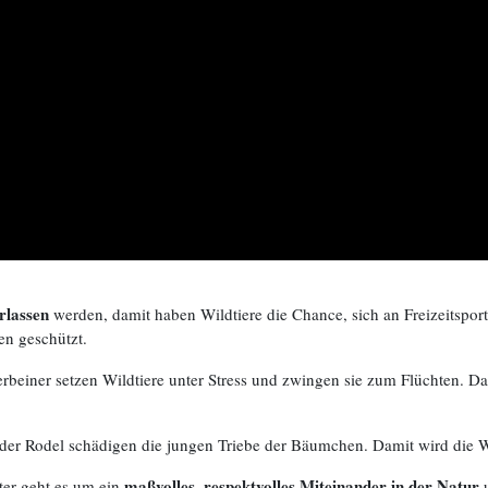
erlassen
werden, damit haben Wildtiere die Chance, sich an Freizeitspo
en geschützt.
erbeiner setzen Wildtiere unter Stress und zwingen sie zum Flüchten. Das
oder Rodel schädigen die jungen Triebe der Bäumchen. Damit wird die Wi
maßvolles, respektvolles Miteinander in der Natur
nter geht es um ein