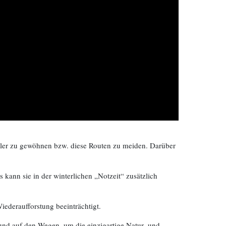
rtler zu gewöhnen bzw. diese Routen zu meiden. Darüber
 kann sie in der winterlichen „Notzeit“ zusätzlich
ederaufforstung beeinträchtigt.
und auf den Wegen, um die einzigartige Natur- und