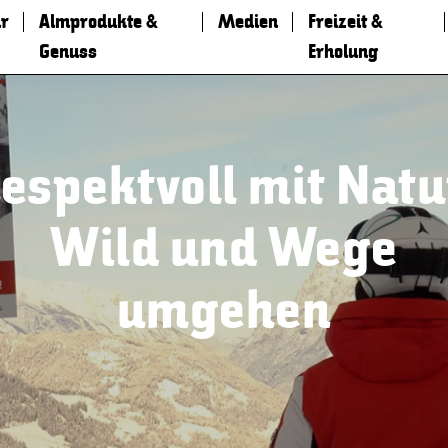
r
Almprodukte &
Medien
Freizeit &
Genuss
Erholung
espektvoll mit Natu
Wild und Wege
umgehen