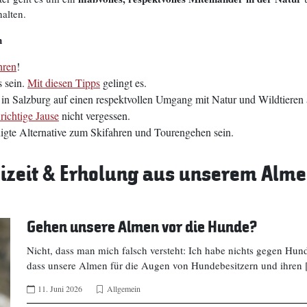
alten.
n
hren
!
 sein.
Mit diesen Tipps
gelingt es.
 die in Salzburg auf einen respektvollen Umgang mit Natur und Wildtier
 richtige Jause
nicht vergessen.
igte Alternative zum Skifahren und Tourengehen sein.
reizeit & Erholung aus unserem Al
Gehen unsere Almen vor die Hunde?
Nicht, dass man mich falsch versteht: Ich habe nichts gegen Hunde
dass unsere Almen für die Augen von Hundebesitzern und ihren
11. Juni 2026
Allgemein