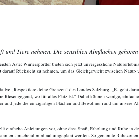
t und Tiere nehmen. Die sensiblen Almflächen gehören 
eisten Äste: Wintersportler bieten sich jetzt unvergessliche Naturerlebn
ht darauf Rücksicht zu nehmen, um das Gleichgewicht zwischen Natur- 
nitiative „Respektiere deine Grenzen“ des Landes Salzburg. „Es geht dar
ne Riesengegend, wo für alles Platz ist.“ Dabei können wenige, einfac
er und jede die einzigartigen Flächen und Bewohner rund um unsere A
ellt einfache Anleitungen vor, ohne dass Spaß, Erholung und Ruhe in d
dann entsprechend minimal umgeplant werden. So genannte Ruhezonen fü