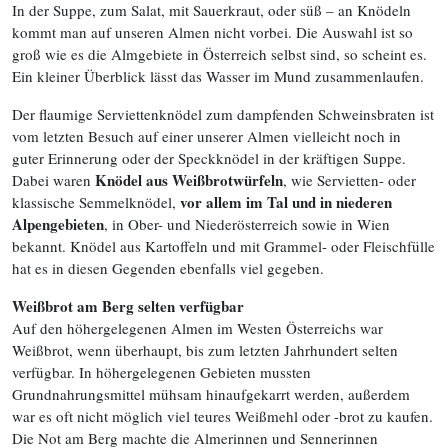
In der Suppe, zum Salat, mit Sauerkraut, oder süß – an Knödeln
kommt man auf unseren Almen nicht vorbei. Die Auswahl ist so
groß wie es die Almgebiete in Österreich selbst sind, so scheint es.
Ein kleiner Überblick lässt das Wasser im Mund zusammenlaufen.
Der flaumige Serviettenknödel zum dampfenden Schweinsbraten ist
vom letzten Besuch auf einer unserer Almen vielleicht noch in
guter Erinnerung oder der Speckknödel in der kräftigen Suppe.
Knödel aus Weißbrotwürfeln
Dabei waren
, wie Servietten- oder
vor allem im Tal und in niederen
klassische Semmelknödel,
Alpengebieten
, in Ober- und Niederösterreich sowie in Wien
bekannt. Knödel aus Kartoffeln und mit Grammel- oder Fleischfülle
hat es in diesen Gegenden ebenfalls viel gegeben.
Weißbrot am Berg selten verfügbar
Auf den höhergelegenen Almen im Westen Österreichs war
Weißbrot, wenn überhaupt, bis zum letzten Jahrhundert selten
verfügbar. In höhergelegenen Gebieten mussten
Grundnahrungsmittel mühsam hinaufgekarrt werden, außerdem
war es oft nicht möglich viel teures Weißmehl oder -brot zu kaufen.
Die Not am Berg machte die Almerinnen und Sennerinnen