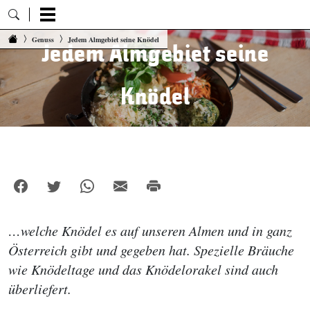
Zum Inhalt springen
Genuss
Jedem Almgebiet seine Knödel
Jedem Almgebiet seine
Knödel
…welche Knödel es auf unseren Almen und in ganz
Österreich gibt und gegeben hat. Spezielle Bräuche
wie Knödeltage und das Knödelorakel sind auch
überliefert.