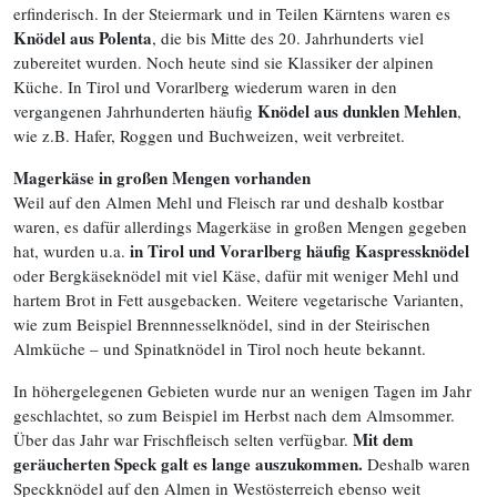
erfinderisch. In der Steiermark und in Teilen Kärntens waren es
Knödel aus Polenta
, die bis Mitte des 20. Jahrhunderts viel
zubereitet wurden. Noch heute sind sie Klassiker der alpinen
Küche. In Tirol und Vorarlberg wiederum waren in den
Knödel aus dunklen Mehlen
vergangenen Jahrhunderten häufig
,
wie z.B. Hafer, Roggen und Buchweizen, weit verbreitet.
Magerkäse in großen Mengen vorhanden
Weil auf den Almen Mehl und Fleisch rar und deshalb kostbar
waren, es dafür allerdings Magerkäse in großen Mengen gegeben
in Tirol und Vorarlberg häufig Kaspressknödel
hat, wurden u.a.
oder Bergkäseknödel mit viel Käse, dafür mit weniger Mehl und
hartem Brot in Fett ausgebacken. Weitere vegetarische Varianten,
wie zum Beispiel Brennnesselknödel, sind in der Steirischen
Almküche – und Spinatknödel in Tirol noch heute bekannt.
In höhergelegenen Gebieten wurde nur an wenigen Tagen im Jahr
geschlachtet, so zum Beispiel im Herbst nach dem Almsommer.
Mit dem
Über das Jahr war Frischfleisch selten verfügbar.
geräucherten Speck galt es lange auszukommen.
Deshalb waren
Speckknödel auf den Almen in Westösterreich ebenso weit