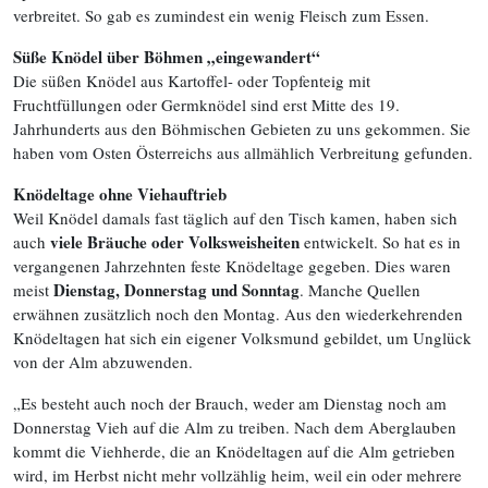
verbreitet. So gab es zumindest ein wenig Fleisch zum Essen.
Süße Knödel über Böhmen
„
eingewandert“
Die süßen Knödel aus Kartoffel- oder Topfenteig mit
Fruchtfüllungen oder Germknödel sind erst Mitte des 19.
Jahrhunderts aus den Böhmischen Gebieten zu uns gekommen. Sie
haben vom Osten Österreichs aus allmählich Verbreitung gefunden.
Knödeltage ohne Viehauftrieb
Weil Knödel damals fast täglich auf den Tisch kamen, haben sich
viele Bräuche oder Volksweisheiten
auch
entwickelt. So hat es in
vergangenen Jahrzehnten feste Knödeltage gegeben. Dies waren
Dienstag, Donnerstag und Sonntag
meist
. Manche Quellen
erwähnen zusätzlich noch den Montag. Aus den wiederkehrenden
Knödeltagen hat sich ein eigener Volks­mund gebildet, um Unglück
von der Alm abzuwenden.
„Es besteht auch noch der Brauch, weder am Dienstag noch am
Donnerstag Vieh auf die Alm zu treiben. Nach dem Aberglauben
kommt die Viehherde, die an Knödeltagen auf die Alm getrieben
wird, im Herbst nicht mehr vollzählig heim, weil ein oder mehrere