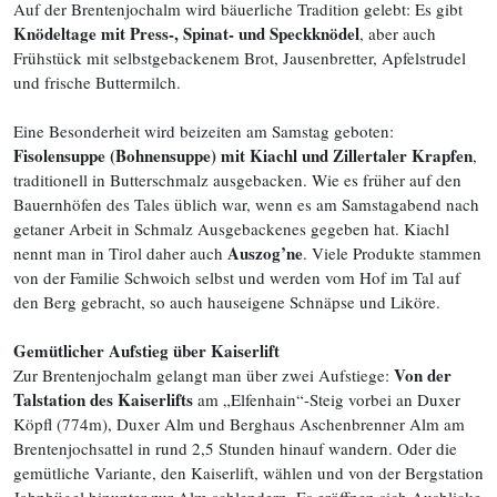
Auf der Brentenjochalm wird bäuerliche Tradition gelebt: Es gibt
Knödeltage mit Press-, Spinat- und Speckknödel
, aber auch
Frühstück mit selbstgebackenem Brot, Jausenbretter, Apfelstrudel
und frische Buttermilch.
Eine Besonderheit wird beizeiten am Samstag geboten:
Fisolensuppe (Bohnensuppe) mit Kiachl und Zillertaler Krapfen
,
traditionell in Butterschmalz ausgebacken. Wie es früher auf den
Bauernhöfen des Tales üblich war, wenn es am Samstagabend nach
getaner Arbeit in Schmalz Ausgebackenes gegeben hat. Kiachl
Auszog’ne
nennt man in Tirol daher auch
. Viele Produkte stammen
von der Familie Schwoich selbst und werden vom Hof im Tal auf
den Berg gebracht, so auch hauseigene Schnäpse und Liköre.
Gemütlicher Aufstieg über Kaiserlift
Von der
Zur Brentenjochalm gelangt man über zwei Aufstiege:
Talstation des Kaiserlifts
am „Elfenhain“-Steig vorbei an Duxer
Köpfl (774m), Duxer Alm und Berghaus Aschenbrenner Alm am
Brentenjochsattel in rund 2,5 Stunden hinauf wandern. Oder die
gemütliche Variante, den Kaiserlift, wählen und von der Bergstation