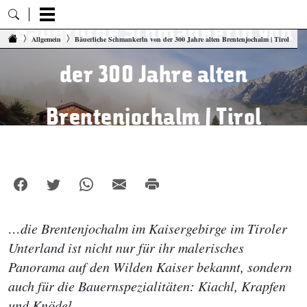
Bäuerliche Schmankerln von
Zum Inhalt springen
Allgemein
Bäuerliche Schmankerln von der 300 Jahre alten Brentenjochalm | Tirol
der 300 Jahre alten
Brentenjochalm | Tirol
…die Brentenjochalm im Kaisergebirge im Tiroler
Unterland ist nicht nur für ihr malerisches
Panorama auf den Wilden Kaiser bekannt, sondern
auch für die Bauernspezialitäten: Kiachl, Krapfen
und Knödel.