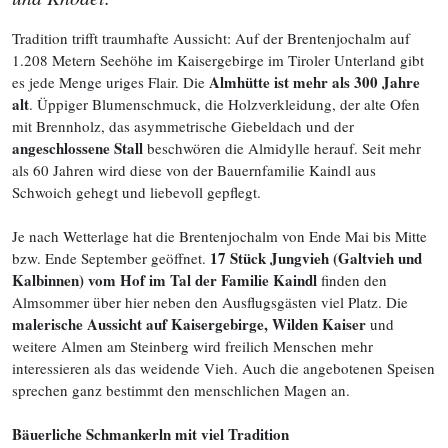
Tradition trifft traumhafte Aussicht: Auf der Brentenjochalm auf
1.208 Metern Seehöhe im Kaisergebirge im Tiroler Unterland gibt
Almhütte ist mehr als 300 Jahre
es jede Menge uriges Flair. Die
alt
. Üppiger Blumenschmuck, die Holzverkleidung, der alte Ofen
mit Brennholz, das asymmetrische Giebeldach und der
angeschlossene Stall
beschwören die Almidylle herauf. Seit mehr
als 60 Jahren wird diese von der Bauernfamilie Kaindl aus
Schwoich gehegt und liebevoll gepflegt.
Je nach Wetterlage hat die Brentenjochalm von Ende Mai bis Mitte
17 Stück Jungvieh (Galtvieh und
bzw. Ende September geöffnet.
Kalbinnen) vom Hof im Tal der Familie Kaindl
finden den
Almsommer über hier neben den Ausflugsgästen viel Platz. Die
malerische Aussicht auf Kaisergebirge, Wilden Kaiser
und
weitere Almen am Steinberg wird freilich Menschen mehr
interessieren als das weidende Vieh. Auch die angebotenen Speisen
sprechen ganz bestimmt den menschlichen Magen an.
Bäuerliche Schmankerln mit viel Tradition